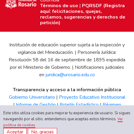
Términos de uso
|
PQRSDF (Registra
aquí: felicitaciones, quejas,
reclamos, sugerencias y derechos de
petición)
Institución de educación superior sujeta a la inspección y
vigilancia del Mineducación. | Personería Jurídica:
Resolución 58 del 16 de septiembre de 1895 expedida
por el Ministerio de Gobierno. | Notificaciones judiciales
en
juridica@urosario.edu.co
Transparencia y acceso a la información pública
Gobierno Universitario
|
Proyecto Educativo Institucional
|
Informe de Gestión
|
Boletín Estadístico
|
Régimen
Tributario
|
Estados Financieros
|
Código de Ética
|
Canal
Este sitio utiliza cookies para mejorar tu experiencia de usuario. Si sigues
de Integridad UR
navegando por el sitio, entendemos que aceptas estos términos.
Ver
política de cookies
Aceptar
No, gracias