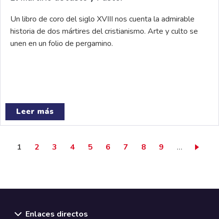
Un libro de coro del siglo XVIII nos cuenta la admirable
historia de dos mártires del cristianismo. Arte y culto se
unen en un folio de pergamino.
Leer más
Página actual
Page
Page
Page
Page
Page
Page
Page
Page
1
2
3
4
5
6
7
8
9
…
Enlaces directos