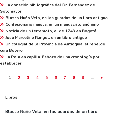
La donación bibliográfica del Dr. Fernández de
Sotomayor
Blasco Nuño Vela, en las guardas de un libro antiguo
Confesionario muisca, en un manuscrito anónimo
Noticia de un terremoto, el de 1743 en Bogotá
José Marcelino Rangel, en un libro antiguo
Un colegial de la Provincia de Antioquia: el rebelde
cura Botero
La Pola en capilla. Esbozo de una cronología por
establecer
Página actual
Page
Page
Page
Page
Page
Page
Page
Page
1
2
3
4
5
6
7
8
9
…
Libros
Blasco Nuño Vela, en las guardas de un libro