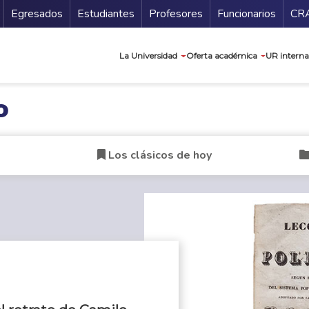
Secundario
Gu
Egresados
Estudiantes
Profesores
Funcionarios
CR
Navegación prin
La Universidad
Oferta académica
UR interna
o
Los clásicos de hoy