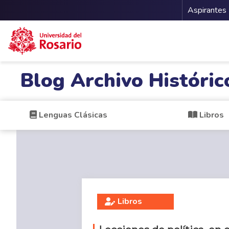
Menu 
Aspirantes
Pasar al contenido principal
Blog Archivo Históric
Lenguas Clásicas
Libros
Libros