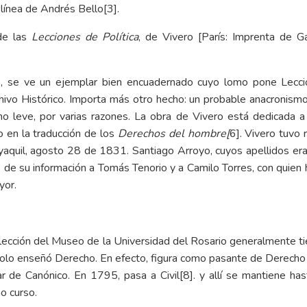
 línea de Andrés Bello
[3]
.
de las
Lecciones de Política
, de Vivero [París: Imprenta de Ga
, se ve un ejemplar bien encuadernado cuyo lomo pone Leccion
hivo Histórico. Importa más otro hecho: un probable anacronism
mo leve, por varias razones. La obra de Vivero está dedicada
o en la traducción de los
Derechos del hombre
[
6]
. Vivero tuvo
yaquil, agosto 28 de 1831. Santiago Arroyo, cuyos apellidos era
 de su información a Tomás Tenorio y a Camilo Torres, con quien 
yor.
olección del Museo de la Universidad del Rosario generalmente tien
solo enseñó Derecho. En efecto, figura como pasante de Derecho 
ar de Canónico. En 1795, pasa a Civil
[8]
. y allí se mantiene h
mo curso.