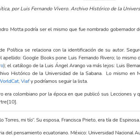
ítica, por Luis Fernando Vivero. Archivo Histórico de la Univers
jandro Motta podría ser el mismo que fue nombrado gobernador d
 Política se relaciona con la identificación de su autor. Segur
del apellido: Google Books pone Luis Fernando Rivero; lo mismo d
ro
); el catálogo de la
Luis Ángel Arango
va más lejos: Luis Berna
rchivo Histórico de la Universidad de la Sabana. Lo mismo en M
WorldCat
,
Viaf
y podríamos seguir la lista.
o era colombiano por la época en que publicó sus Lecciones y q
tre
[10]
.
 Torres, mi tío”. Su esposa, Francisca Prieto, era tía de Espinos
oria del pensamiento ecuatoriano. México: Universidad Nacional 