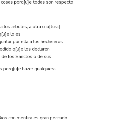
s cosas porq[u]e todas son respecto
 los arboles, a otra cria[tura]
[u]e lo es
untar por ella a los hechiseros
edido q[u]e los declaren
a de los Sanctos o de sus
s porq[u]e hazer qualquiera
os con mentira es gran peccado.