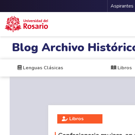
Menu 
Aspirantes
Pasar al contenido principal
Blog Archivo Históric
Lenguas Clásicas
Libros
Libros