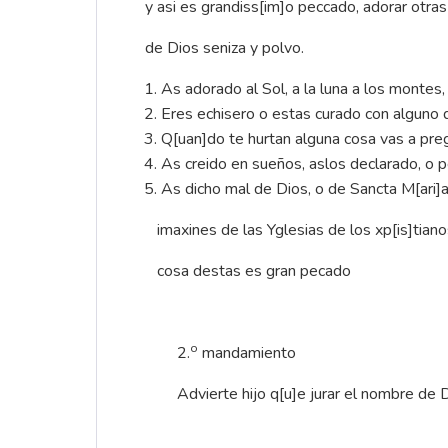
y asi es grandiss[im]o peccado, adorar otra
de Dios seniza y polvo.
As adorado al Sol, a la luna a los montes, a
Eres echisero o estas curado con alguno q
Q[uan]do te hurtan alguna cosa vas a preg
As creido en sueños, aslos declarado, o p
As dicho mal de Dios, o de Sancta M[ari]
imaxines de las Yglesias de los xp[is]tiano
cosa destas es gran pecado
o
2.
mandamiento
Advierte hijo q[u]e jurar el nombre de Di