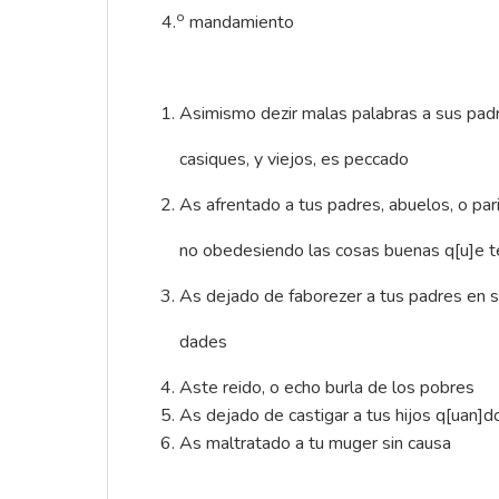
o
4.
mandamiento
Asimismo dezir malas palabras a sus padr
casiques, y viejos, es peccado
As afrentado a tus padres, abuelos, o pari
no obedesiendo las cosas buenas q[u]e 
As dejado de faborezer a tus padres en s
dades
Aste reido, o echo burla de los pobres
As dejado de castigar a tus hijos q[uan]
As maltratado a tu muger sin causa