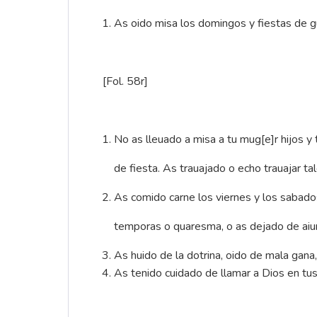
As oido misa los domingos y fiestas de gu
No 
[Fol. 58r]
No as lleuado a misa a tu mug[e]r hijos y 
de fiesta. As trauajado o echo trauajar tal
As comido carne los viernes y los sabados,
temporas o quaresma, o as dejado de aiu
As huido de la dotrina, oido de mala gana,
As tenido cuidado de llamar a Dios en tu