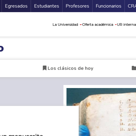
Secundario
Gu
Egresados
Estudiantes
Profesores
Funcionarios
CR
Navegación prin
La Universidad
Oferta académica
UR interna
o
Los clásicos de hoy