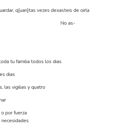
ardar, q[uan]tas vezes dexasteis de oirla
as-
toda tu familia todos los dias
es dias
 las vigilias y quatro
nar
 o por fuerza
s necesidades