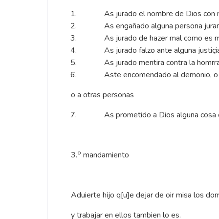
As jurado el nombre de Dios con menti
As engañado alguna persona jurand
As jurado de hazer mal como es matar
As jurado falzo ante alguna justiçi
As jurado mentira contra la homrra 
Aste encomendado al demonio, o echa
o a otras personas
As prometido a Dios alguna cosa q[u
o
3.
mandamiento
Aduierte hijo q[u]e dejar de oir misa los d
y trabajar en ellos tambien lo es.