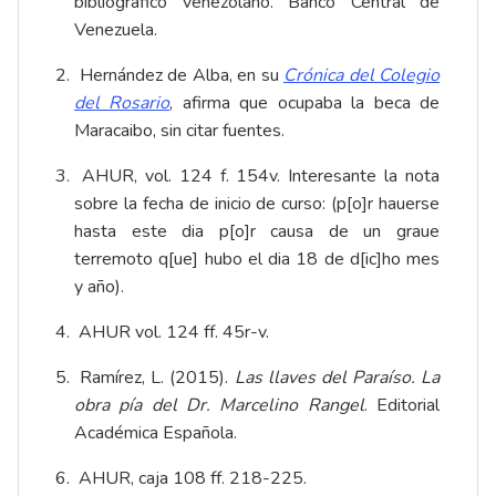
bibliográfico venezolano. Banco Central de
Venezuela.
Hernández de Alba, en su
Crónica del Colegio
del Rosario
, afirma que ocupaba la beca de
Maracaibo, sin citar fuentes.
AHUR, vol. 124 f. 154v. Interesante la nota
sobre la fecha de inicio de curso: (p[o]r hauerse
hasta este dia p[o]r causa de un graue
terremoto q[ue] hubo el dia 18 de d[ic]ho mes
y año).
AHUR vol. 124 ff. 45r-v.
Ramírez, L. (2015).
Las llaves del Paraíso. La
obra pía del Dr. Marcelino Rangel
. Editorial
Académica Española.
AHUR, caja 108 ff. 218-225.