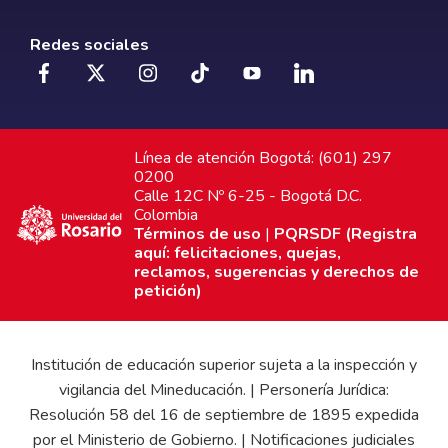
Redes sociales
Línea de atención Bogotá: (601) 297
0200
Calle 12C Nº 6-25 - Bogotá D.C.
Colombia
Términos de uso
|
PQRSDF (Registra
aquí: felicitaciones, quejas,
reclamos, sugerencias y derechos de
petición)
Institución de educación superior sujeta a la inspección y
vigilancia del Mineducación. | Personería Jurídica:
Resolución 58 del 16 de septiembre de 1895 expedida
por el Ministerio de Gobierno. | Notificaciones judiciales