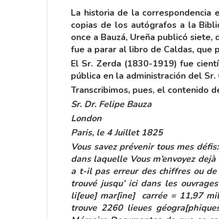
La historia de la correspondencia
copias de los autógrafos a la Bibl
once a Bauzá, Ureña publicó siete,
fue a parar al libro de Caldas, que 
El Sr. Zerda (1830-1919) fue cient
pública en la administración del Sr.
Transcribimos, pues, el contenido de
Sr. Dr. Felipe Bauza
London
Paris, le 4 Juillet 1825
Vous savez prévenir tous mes défis
dans laquelle Vous m’envoyez dejà l
a t-il pas erreur des chiffres ou d
trouvé jusqu’ ici dans les ouvrage
li[eue] mar[ine] carrée = 11,97 mi
trouve 2260 lieues géogra[phiques