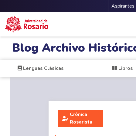
Menu 
Aspirantes
Pasar al contenido principal
Blog Archivo Históric
Lenguas Clásicas
Libros
Crónica
Rosarista