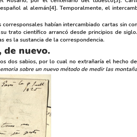
el Rosario, por el centenario del tudesco
[3]
. Car
 español al alemán
[4]
. Temporalmente, el intercam
s corresponsales habían intercambiado cartas sin co
n su trato científico arrancó desde principios de sigl
as es la sustancia de la correspondencia.
 de nuevo.
los dos sabios, por lo cual no extrañaría el hecho 
emoria sobre un nuevo método de medir las montañ