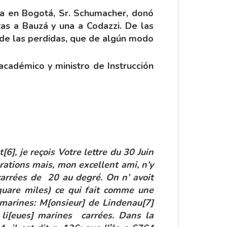
ia en Bogotá, Sr. Schumacher, donó
tas a Bauzá y una a Codazzi. De las
 de las perdidas, que de algún modo
académico y ministro de Instrucción
t
[6]
, je reçois Votre lettre du 30 Juin
rations mais, mon excellent ami, n’y
 carrées de 20 au degré. On n’ avoit
square miles) ce qui fait comme une
s marines: M[onsieur] de Lindenau
[7]
 li[eues] marines carrées. Dans la