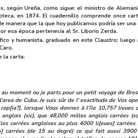
 es, según Ureña, como sigue: el ministro de Aleman
ioteca, en 1874. El cuadernillo comprende once car
 de manera que la que hoy publicamos podría ser una
por esa época pertenecía al Sr. Liborio Zerda.
ífico y humanista, graduado en este Claustro; luego 
 Caro.
 la carta:
: au moment ou je parts pour un petit voyage de Bres
’area de Cuba. Je suis sûr de l’ exactitude de Vos ope
e cop[ia?], lorsque Vous donnez à l’île 10,757 lieues
s anglois (sic), que 48,000 milles anglois carrées (
lles carrées angloises au plus 4000 li[eues] carrée
] carrées (de 15 au degré) ce qui fait aussi 3900