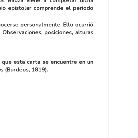
los Bauzá viene a completar dicha
bio epistolar comprende el periodo
nocerse personalmente. Ello ocurrió
o. Observaciones, posiciones, alturas
de que esta carta se encuentre en un
as
(Burdeos, 1819).