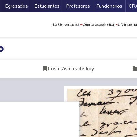
Secundario
Gu
Egresados
Estudiantes
Profesores
Funcionarios
CR
Navegación prin
La Universidad
Oferta académica
UR interna
o
Los clásicos de hoy