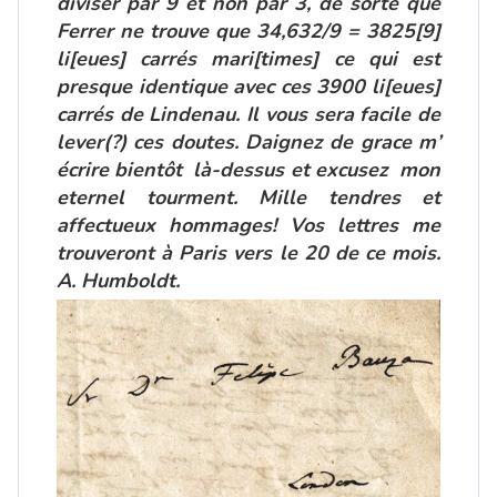
diviser par 9 et non par 3, de sorte que
Ferrer ne trouve que 34,632/9 = 3825
[9]
li[eues] carrés mari[times] ce qui est
presque identique avec ces 3900 li[eues]
carrés de Lindenau. Il vous sera facile de
lever(?) ces doutes. Daignez de grace m’
écrire bientôt là-dessus et excusez mon
eternel tourment. Mille tendres et
affectueux hommages! Vos lettres me
trouveront à Paris vers le 20 de ce mois.
A. Humboldt.