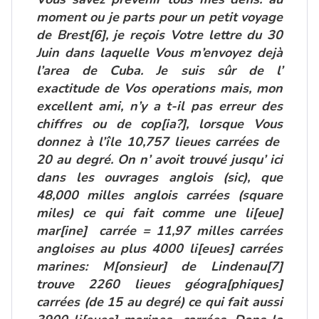
moment ou je parts pour un petit voyage
de Brest
[6]
, je reçois Votre lettre du 30
Juin dans laquelle Vous m’envoyez dejà
l’area de Cuba. Je suis sûr de l’
exactitude de Vos operations mais, mon
excellent ami, n’y a t-il pas erreur des
chiffres ou de cop[ia?], lorsque Vous
donnez à l’île 10,757 lieues carrées de
20 au degré. On n’ avoit trouvé jusqu’ ici
dans les ouvrages anglois (sic), que
48,000 milles anglois carrées (square
miles) ce qui fait comme une li[eue]
mar[ine] carrée = 11,97 milles carrées
angloises au plus 4000 li[eues] carrées
marines: M[onsieur] de Lindenau
[7]
trouve 2260 lieues géogra[phiques]
carrées (de 15 au degré) ce qui fait aussi