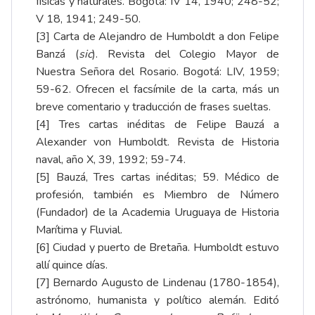
físicas y naturales. Bogotá: IV 14, 1940; 248-52;
V 18, 1941; 249-50.
[3]
Carta de Alejandro de Humboldt a don Felipe
Banzá (
sic
). Revista del Colegio Mayor de
Nuestra Señora del Rosario. Bogotá: LIV, 1959;
59-62. Ofrecen el facsímile de la carta, más un
breve comentario y traducción de frases sueltas.
[4]
Tres cartas inéditas de Felipe Bauzá a
Alexander von Humboldt. Revista de Historia
naval, año X, 39, 1992; 59-74.
[5]
Bauzá, Tres cartas inéditas; 59. Médico de
profesión, también es Miembro de Número
(Fundador) de la Academia Uruguaya de Historia
Marítima y Fluvial.
[6]
Ciudad y puerto de Bretaña. Humboldt estuvo
allí quince días.
[7]
Bernardo Augusto de Lindenau (1780-1854),
astrónomo, humanista y político alemán. Editó