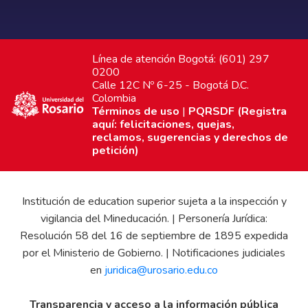
Línea de atención Bogotá: (601) 297
0200
Calle 12C Nº 6-25 - Bogotá D.C.
Colombia
Términos de uso
|
PQRSDF (Registra
aquí: felicitaciones, quejas,
reclamos, sugerencias y derechos de
petición)
Institución de education superior sujeta a la inspección y
vigilancia del Mineducación. | Personería Jurídica:
Resolución 58 del 16 de septiembre de 1895 expedida
por el Ministerio de Gobierno. | Notificaciones judiciales
en
juridica@urosario.edu.co
Transparencia y acceso a la información pública