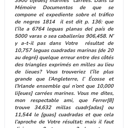
3900 li[eues] marines carrées. Dans la
Mémoire Documentos de que se
compone el expediente sobre el tráfico
de negros 1814 il est dit p. 136: que
l’île a 6764 leguas planas del país de
5000 varas o sea caballerías 906,458. N’
y a-t-il pas dans Votre résultat de
10,757 leguas cuadradas marinas (de 20
au degré) quelque erreur entre des côtés
des triangles exprimés en milles au lieu
de lieues? Vous trouveriez l’île plus
grande que l’Angleterre, l’ Écosse et
l’Irlande ensemble qui n’ont que 10,000
li[eues] carrées marines. Vous me dites,
mon respectable ami, que Ferrer
[8]
trouve 34,632 millas cuadr[adas] ou
11,544 le [guas] cuadradas et que cela
l’aproche de Votre résultat; mais il faut