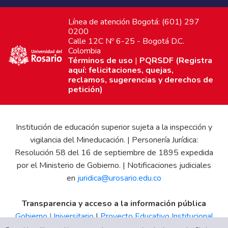
Línea de atención Bogotá: (601) 297
0200
Calle 12C Nº 6-25 - Bogotá D.C.
Colombia
Términos de uso
|
PQRSDF (Registra
aquí: felicitaciones, quejas,
reclamos, sugerencias y derechos de
petición)
Institución de educación superior sujeta a la inspección y
vigilancia del Mineducación. | Personería Jurídica:
Resolución 58 del 16 de septiembre de 1895 expedida
por el Ministerio de Gobierno. | Notificaciones judiciales
en
juridica@urosario.edu.co
Transparencia y acceso a la información pública
Gobierno Universitario
|
Proyecto Educativo Institucional