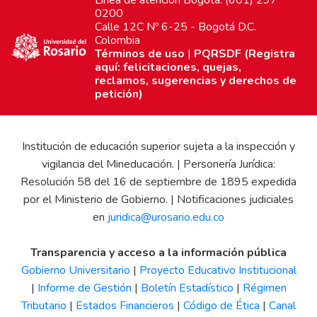
0200
Calle 12C Nº 6-25 - Bogotá D.C.
Colombia
Términos de uso
|
PQRSDF (Registra
aquí: felicitaciones, quejas,
reclamos, sugerencias y derechos de
petición)
Institución de educación superior sujeta a la inspección y
vigilancia del Mineducación. | Personería Jurídica:
Resolución 58 del 16 de septiembre de 1895 expedida
por el Ministerio de Gobierno. | Notificaciones judiciales
en
juridica@urosario.edu.co
Transparencia y acceso a la información pública
Gobierno Universitario
|
Proyecto Educativo Institucional
|
Informe de Gestión
|
Boletín Estadístico
|
Régimen
Tributario
|
Estados Financieros
|
Código de Ética
|
Canal