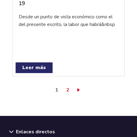
19
Desde un punto de vista económico como el
del presente escrito, la labor que habrá&nbsp
Leer más
Página actual
Page
1
2
Enlaces directos