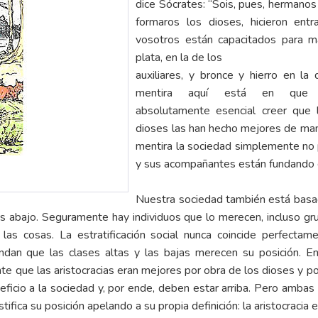
dice Sócrates: “Sois, pues, hermanos 
formaros los dioses, hicieron ent
vosotros están capacitados para m
plata, en la de los
auxiliares, y bronce y hierro en l
mentira aquí está en que e
absolutamente esencial creer que l
dioses las han hecho mejores de mane
mentira la sociedad simplemente no
y sus acompañantes están fundando e
Nuestra sociedad también está basada
as abajo. Seguramente hay individuos que lo merecen, incluso gr
las cosas. La estratificación social nunca coincide perfectam
endan que las clases altas y las bajas merecen su posición. En 
mente que las aristocracias eran mejores por obra de los dioses 
eficio a la sociedad y, por ende, deben estar arriba. Pero ambas
fica su posición apelando a su propia definición: la aristocracia es