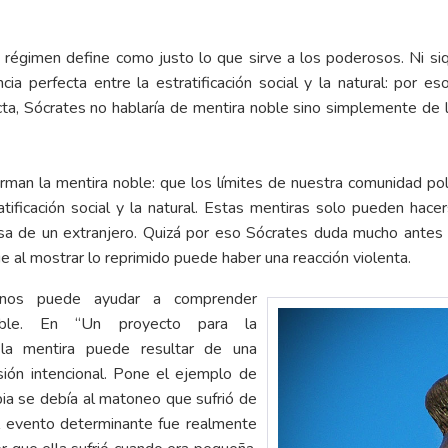
 régimen define como justo lo que sirve a los poderosos. Ni siq
cia perfecta entre la estratificación social y la natural: por 
cta, Sócrates no hablaría de mentira noble sino simplemente de 
an la mentira noble: que los límites de nuestra comunidad polít
atificación social y la natural. Estas mentiras solo pueden hace
casa de un extranjero. Quizá por eso Sócrates duda mucho ante
 al mostrar lo reprimido puede haber una reacción violenta.
o nos puede ayudar a comprender
oble. En “Un proyecto para la
e la mentira puede resultar de una
ión intencional. Pone el ejemplo de
ia se debía al matoneo que sufrió de
l evento determinante fue realmente