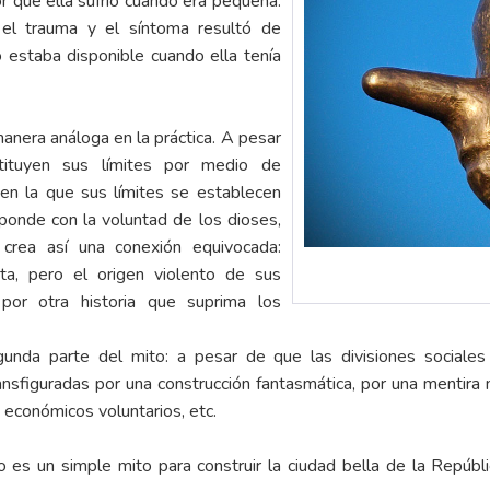
r que ella sufrió cuando era pequeña.
 el trauma y el síntoma resultó de
o estaba disponible cuando ella tenía
manera análoga en la práctica. A pesar
tituyen sus límites por medio de
a en la que sus límites se establecen
ponde con la voluntad de los dioses,
 crea así una conexión equivocada:
ita, pero el origen violento de sus
por otra historia que suprima los
unda parte del mito: a pesar de que las divisiones sociales 
ansfiguradas por una construcción fantasmática, por una mentira 
s económicos voluntarios, etc.
es un simple mito para construir la ciudad bella de la Repúblic