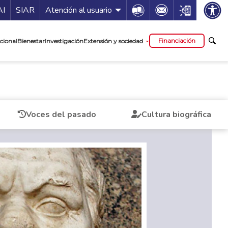
ía de servicios
Icon
Icon
Icon
AI
SIAR
Atención al usuario
cipal
Financiación
cional
Bienestar
Investigación
Extensión y sociedad
Voces del pasado
Cultura biográfica