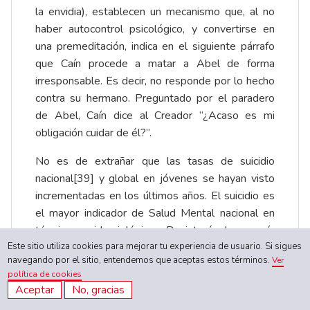
la envidia), establecen un mecanismo que, al no
haber autocontrol psicológico, y convertirse en
una premeditación, indica en el siguiente párrafo
que Caín procede a matar a Abel de forma
irresponsable. Es decir, no responde por lo hecho
contra su hermano. Preguntado por el paradero
de Abel, Caín dice al Creador “¿Acaso es mi
obligación cuidar de él?”.
No es de extrañar que las tasas de suicidio
nacional
[39]
y global en jóvenes se hayan visto
incrementadas en los últimos años. El suicidio es
el mayor indicador de Salud Mental nacional en
términos epidemiológicos. De interés, la mayoría
Este sitio utiliza cookies para mejorar tu experiencia de usuario. Si sigues
de los suicidios sucedieron en edades
navegando por el sitio, entendemos que aceptas estos términos.
Ver
comprendidas entre los 20 y 24 años (14,60%),
política de cookies
seguida del grupo de 25 a 29 años (11,80%)
Aceptar
No, gracias
[40]
. En Estados Unidos, para 2017, los hombres