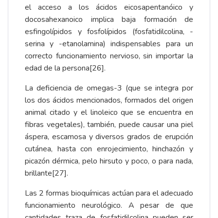
el acceso a los ácidos eicosapentanóico y
docosahexanoico implica baja formación de
esfingolípidos y fosfolípidos (fosfatidilcolina, -
serina y -etanolamina) indispensables para un
correcto funcionamiento nervioso, sin importar la
edad de la persona
[26]
.
La deficiencia de omegas-3 (que se integra por
los dos ácidos mencionados, formados del origen
animal citado y el linoleico que se encuentra en
fibras vegetales), también, puede causar una piel
áspera, escamosa y diversos grados de erupción
cutánea, hasta con enrojecimiento, hinchazón y
picazón dérmica, pelo hirsuto y poco, o para nada,
brillante
[27]
.
Las 2 formas bioquímicas actúan para el adecuado
funcionamiento neurológico. A pesar de que
cantidades traza de fosfatidilcolina pueden ser