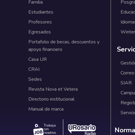
Familia
Posgr
Estudiantes
Educac
Profesores
Idioma
Egresados
Winter
Portafolio de becas, descuentos y
Servi
apoyo financiero
Casa UR
Gestió
CRAI
Correo
Sedes
SIAR
Revista Nova et Vetera
Campus
Directorio institucional
Regist
Manual de marca
Servici
Trabaja
Norm
Normat
con
nosotros.