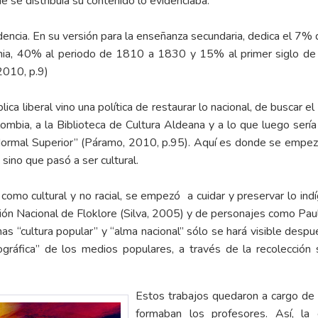
 se distribuía su contenido lo evidenciaba:
dencia. En su versión para la enseñanza secundaria, dedica el 7% d
nia, 40% al periodo de 1810 a 1830 y 15% al primer siglo de 
2010, p.9)
ica liberal vino una política de restaurar lo nacional, de buscar el 
ombia, a la Biblioteca de Cultura Aldeana y a lo que luego serí
Normal Superior” (Páramo, 2010, p.95). Aquí es donde se empezaba
, sino que pasó a ser cultural.
como cultural y no racial, se empezó a cuidar y preservar lo ind
ión Nacional de Floklore (Silva, 2005) y de personajes como Paul 
imas “cultura popular” y “alma nacional” sólo se hará visible d
nográfica” de los medios populares, a través de la recolección 
Estos trabajos quedaron a cargo de 
formaban los profesores. Así, la