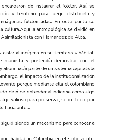
encargaron de instaurar el folclor. Así, se
ión y territorio para luego distribuirla y
r imágenes folclorizadas. En este punto se
la cultura.Aquí la antropológica se dividió en
la Asimilacionista con Hernandez de Alba.
islar al indígena en su territorio y hábitat.
te marxista y pretendía demostrar que el
y ahora hacía parte de un sistema capitalista
mbargo, el impacto de la institucionalización
elevante porque mediante ella el colombiano
tado dejó de entender al indígena como algo
lgo valioso para preservar, sobre todo, por
 lo hacía antes.
, siguió siendo un mecanismo para conocer a
que habitaban Colombia en el siglo veinte,