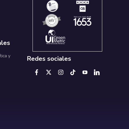
ales
tica y
Redes sociales