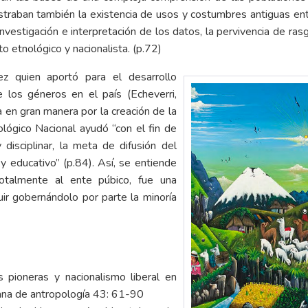
traban también la existencia de usos y costumbres antiguas ent
investigación e interpretación de los datos, la pervivencia de ra
to etnológico y nacionalista. (p.72)
ez quien aportó para el desarrollo
 los géneros en el país (Echeverri,
da en gran manera por la creación de la
ológico Nacional ayudó “con el fin de
y disciplinar, la meta de difusión del
y educativo” (p.84). Así, se entiende
 totalmente al ente púbico, fue una
uir gobernándolo por parte la minoría
 pioneras y nacionalismo liberal en
na de antropología 43: 61-90