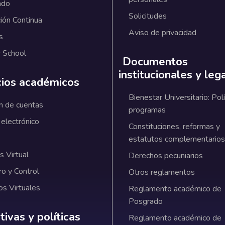
ado
Solicitudes
ión Continua
Aviso de privacidad
s
 School
Documentos
institucionales y leg
cios académicos
Bienestar Universitario: Polí
n de cuentas
programas
 electrónico
Constituciones, reformas y
estatutos complementarios
 Virtual
Derechos pecuniarios
ro y Control
Otros reglamentos
os Virtuales
Reglamento académico de
Posgrado
ativas y políticas institucionales
ivas y políticas
Reglamento académico de