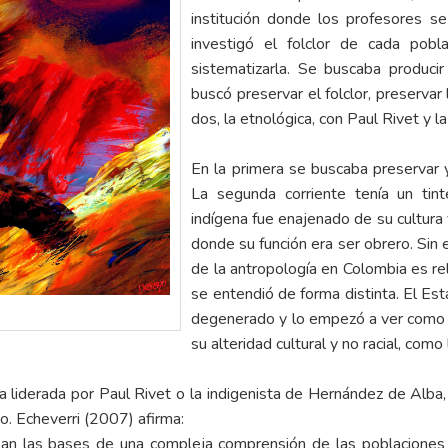
institución donde los profesores se 
investigó el folclor de cada poblac
sistematizarla. Se buscaba produci
buscó preservar el folclor, preservar 
dos, la etnológica, con Paul Rivet y 
En la primera se buscaba preservar y a
La segunda corriente tenía un tin
indígena fue enajenado de su cultura 
donde su función era ser obrero. Sin e
de la antropología en Colombia es r
se entendió de forma distinta. El Es
degenerado y lo empezó a ver como a
su alteridad cultural y no racial, como
ma liderada por Paul Rivet o la indigenista de Hernández de Alba
no. Echeverri (2007) afirma:
an las bases de una compleja comprensión de las poblaciones 