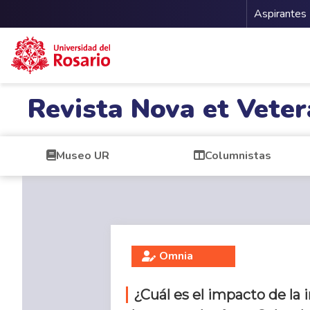
Menu 
Aspirantes
Pasar al contenido principal
Revista Nova et Veter
Museo UR
Columnistas
Omnia
¿Cuál es el impacto de la 