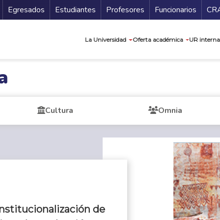
Secundario
Gu
Egresados
Estudiantes
Profesores
Funcionarios
CR
Navegación prin
La Universidad
Oferta académica
UR interna
a
Cultura
Omnia
institucionalización de