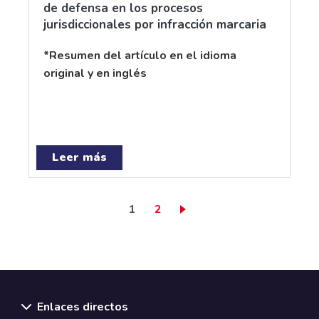
de defensa en los procesos
jurisdiccionales por infracción marcaria
*Resumen del artículo en el idioma
original y en inglés
Leer más
Página actual
Page
1
2
Enlaces directos