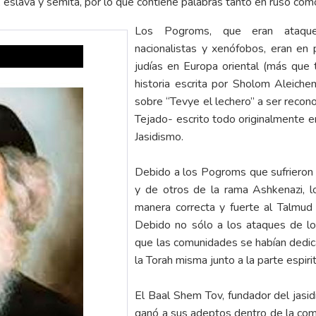
, eslava y semita, por lo que contiene palabras tanto en ruso co
Los Pogroms, que eran ataques 
nacionalistas y xenófobos, eran en 
judías en Europa oriental (más que t
historia escrita por Sholom Aleichem
sobre “Tevye el lechero” a ser reconoc
Tejado- escrito todo originalmente en
Jasidismo.
Debido a los Pogroms que sufrieron 
y de otros de la rama Ashkenazi, l
manera correcta y fuerte al Talmud (
Debido no sólo a los ataques de l
que las comunidades se habían dedic
la Torah misma junto a la parte espirit
El Baal Shem Tov, fundador del jasi
ganó a sus adeptos dentro de la co