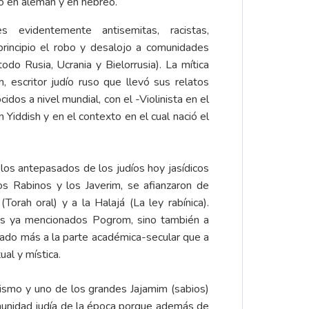
mo en alemán y en hebreo.
evidentemente antisemitas, racistas,
principio el robo y desalojo a comunidades
odo Rusia, Ucrania y Bielorrusia). La mítica
, escritor judío ruso que llevó sus relatos
idos a nivel mundial, con el -Violinista en el
 Yiddish y en el contexto en el cual nació el
los antepasados de los judíos hoy jasídicos
os Rabinos y los Javerim, se afianzaron de
Torah oral) y a la Halajá (La ley rabínica).
os ya mencionados Pogrom, sino también a
ado más a la parte académica-secular que a
ual y mística.
dismo y uno de los grandes Jajamim (sabios)
munidad judía de la época porque además de