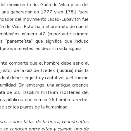
del movimiento del Gaón de Vilna y los del
a una generación en 1777 y en 1781 fuera
undador del movimiento Jabad-Lubavitch fue
n de Vilna. Esto, bajo el pretexto de que el
umpleaños número 47 (importante número
a “panenteísta” que significa que incluso
etos inmóviles, es decir sin vida alguna.
mente comparte que el hombre debe ser o al
usto) de la raíz de Tzedek (justicia) más la
deal debe ser justo y caritativo, y el camino
umildad. Sin embargo, una antigua creencia
nta de los Tzadikim Nistarim (sostenes del
dos públicos que suman 36 hombres rectos
e ser los pilares de la humanidad.
os sobre la faz de la tierra, cuando ellos
 se conocen entre ellos y cuando uno de