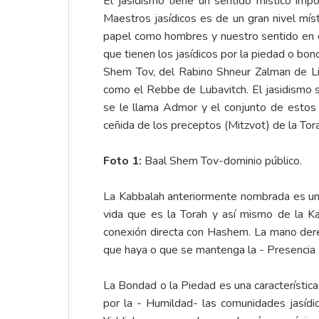
El jasidismo tiene un sentido místico imp
Maestros jasídicos es de un gran nivel míst
papel como hombres y nuestro sentido en e
que tienen los jasídicos por la piedad o bo
Shem Tov, del Rabino Shneur Zalman de L
como el Rebbe de Lubavitch. El jasidismo 
se le llama Admor y el conjunto de estos
ceñida de los preceptos (Mitzvot) de la Tora
Foto 1:
Baal Shem Tov-dominio público.
La Kabbalah anteriormente nombrada es un c
vida que es la Torah y así mismo de la K
conexión directa con Hashem. La mano derec
que haya o que se mantenga la - Presencia D
La Bondad o la Piedad es una característi
por la - Humildad- las comunidades jasídic