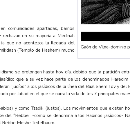
 en comunidades apartadas, barrios
 y rechazan en su mayoría a Medinah
sta que no acontezca la llegada del
Gaón de Vilna-dominio p
 Hamikdash (Templo de Hashem) mucho
sidismo se prolongan hasta hoy día, debido que la partición en
to jasídico que a su vez hace parte de los denominados Haredi
ran “judíos” a los jasídicos de la línea del Baal Shem Tov y del
tilizado por Jabad en el que se narra la vida de los 7 principales 
ios) y como Tzadik (Justos). Los movimientos que existen hoy
te del “Rebbe” -como se denomina a los Rabinos jasídicos- N
el Rebbe Moshe Teitelbaum.