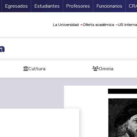
Secundario
Gu
Egresados
Estudiantes
Profesores
Funcionarios
CR
Navegación prin
La Universidad
Oferta académica
UR interna
a
Cultura
Omnia