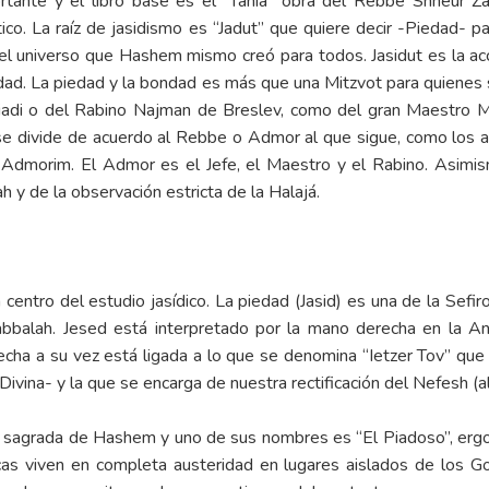
ortante y el libro base es el “Tania” obra del Rebbe Shneur 
ico. La raíz de jasidismo es “Jadut” que quiere decir -Piedad- 
l universo que Hashem mismo creó para todos. Jasidut es la acci
ndad. La piedad y la bondad es más que una Mitzvot para quienes
iadi o del Rabino Najman de Breslev, como del gran Maestro
se divide de acuerdo al Rebbe o Admor al que sigue, como los 
 Admorim. El Admor es el Jefe, el Maestro y el Rabino. Asimis
h y de la observación estricta de la Halajá.
entro del estudio jasídico. La piedad (Jasid) es una de la Sefi
abbalah. Jesed está interpretado por la mano derecha en la 
ha a su vez está ligada a lo que se denomina “Ietzer Tov” que 
ivina- y la que se encarga de nuestra rectificación del Nefesh (a
ca sagrada de Hashem y uno de sus nombres es “El Piadoso”, ergo
as viven en completa austeridad en lugares aislados de los Goy