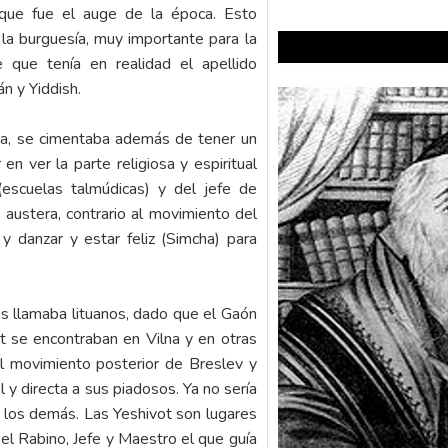
 que fue el auge de la época. Esto
a burguesía, muy importante para la
e que tenía en realidad el apellido
n y Yiddish.
na, se cimentaba además de tener un
n ver la parte religiosa y espiritual
escuelas talmúdicas) y del jefe de
austera, contrario al movimiento del
 danzar y estar feliz (Simcha) para
s llamaba lituanos, dado que el Gaón
ot se encontraban en Vilna y en otras
el movimiento posterior de Breslev y
l y directa a sus piadosos. Ya no sería
r los demás. Las Yeshivot son lugares
s el Rabino, Jefe y Maestro el que guía