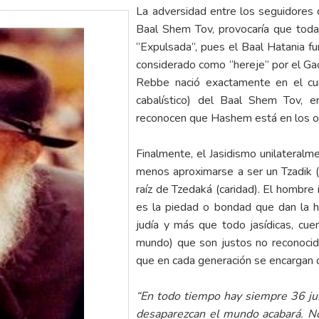
La adversidad entre los seguidores 
Baal Shem Tov, provocaría que tod
“Expulsada”, pues el Baal Hatania f
considerado como “hereje” por el Gaó
Rebbe nació exactamente en el c
cabalístico) del Baal Shem Tov, er
reconocen que Hashem está en los obj
Finalmente, el Jasidismo unilateral
menos aproximarse a ser un Tzadik (j
raíz de Tzedaká (caridad). El hombre i
es la piedad o bondad que dan la h
judía y más que todo jasídicas, cue
mundo) que son justos no reconoci
que en cada generación se encargan d
“En todo tiempo hay siempre 36 just
desaparezcan el mundo acabará. No