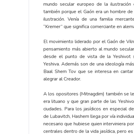
mundo secular europeo de la ilustración
también porque el Gaón era un hombre de l
ilustración. Venía de una familia mercant
“Kremer” que significa comerciante en alemá
El movimiento liderado por el Gaón de Vil
pensamiento más abierto al mundo secular e
desde el punto de vista de la Yeshivot (
Yeshiva. Además son de una ideología más 
Baal Shem Tov que se interesa en cantar y
alegrar al Creador.
A los opositores (Mitnagdim) también se le
era lituano y que gran parte de las Yeshiv
ciudades. Para los jasídicos en especial d
de Lubavitch, Hashem llega por vía individua
necesario que hubiese quien interviniera po
centrales dentro de la vida jasídica, pero e