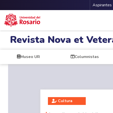
Menu 
Aspirantes
Pasar al contenido principal
Revista Nova et Veter
Museo UR
Columnistas
Cultura