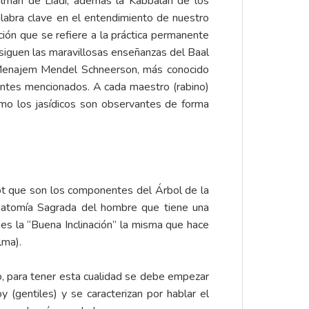
Zalman de Liadi, además la Kabbalah de los
palabra clave en el entendimiento de nuestro
ón que se refiere a la práctica permanente
 siguen las maravillosas enseñanzas del Baal
 Menajem Mendel Schneerson, más conocido
antes mencionados. A cada maestro (rabino)
mo los jasídicos son observantes de forma
rot que son los componentes del Árbol de la
Anatomía Sagrada del hombre que tiene una
es la “Buena Inclinación” la misma que hace
lma).
, para tener esta cualidad se debe empezar
 (gentiles) y se caracterizan por hablar el