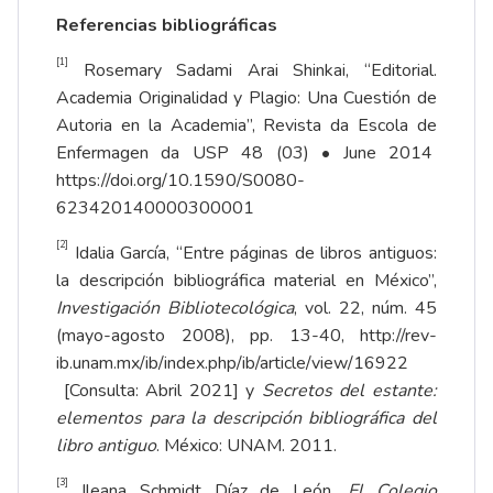
Referencias bibliográficas
[1]
Rosemary Sadami Arai Shinkai, “Editorial.
Academia Originalidad y Plagio: Una Cuestión de
Autoria en la Academia”, Revista da Escola de
Enfermagen da USP 48 (03) • June 2014
https://doi.org/10.1590/S0080-
623420140000300001
[2]
Idalia García, “Entre páginas de libros antiguos:
la descripción bibliográfica material en México”,
Investigación Bibliotecológica
, vol. 22, núm. 45
(mayo-agosto 2008), pp. 13-40,
http://rev-
ib.unam.mx/ib/index.php/ib/article/view/16922
[Consulta: Abril 2021] y
Secretos del estante:
elementos para la descripción bibliográfica del
libro antiguo
. México: UNAM. 2011.
[3]
Ileana Schmidt Díaz de León,
El Colegio