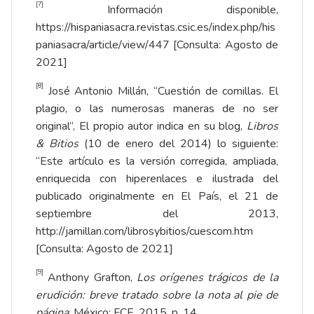
[7]
Información disponible,
https://hispaniasacra.revistas.csic.es/index.php/his
paniasacra/article/view/447
[Consulta: Agosto de
2021]
[8]
José Antonio Millán, “Cuestión de comillas. El
plagio, o las numerosas maneras de no ser
original”, El propio autor indica en su blog,
Libros
& Bitios
(10 de enero del 2014) lo siguiente:
“Este artículo es la versión corregida, ampliada,
enriquecida con hiperenlaces e ilustrada del
publicado originalmente en El País, el 21 de
septiembre del 2013,
http://jamillan.com/librosybitios/cuescom.htm
[Consulta: Agosto de 2021]
[9]
Anthony Grafton,
Los orígenes trágicos de la
erudición: breve tratado sobre la nota al pie de
página
. México: FCE, 2015, p. 14.