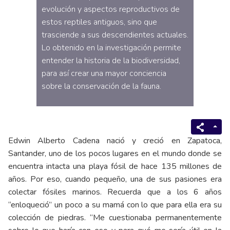
evolución y aspectos reproductivos de
estos reptiles antiguos, sino que
trasciende a sus descendientes actuales.
Lo obtenido en la investigación permite
entender la historia de la biodiversidad,
para así crear una mayor conciencia
sobre la conservación de la fauna.
Edwin Alberto Cadena nació y creció en Zapatoca,
Santander, uno de los pocos lugares en el mundo donde se
encuentra intacta una playa fósil de hace 135 millones de
años. Por eso, cuando pequeño, una de sus pasiones era
colectar fósiles marinos. Recuerda que a los 6 años
“enloqueció” un poco a su mamá con lo que para ella era su
colección de piedras. “Me cuestionaba permanentemente