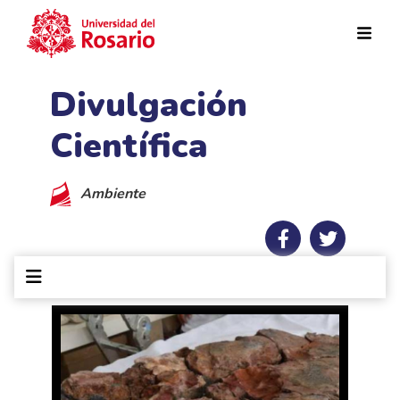
Pasar al contenido principal
Divulgación
Científica
Ambiente