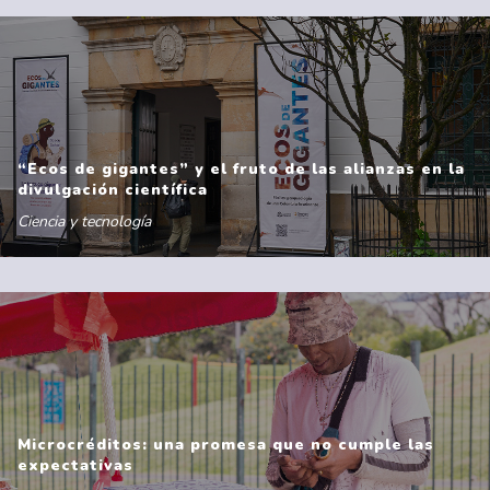
“Ecos de gigantes” y el fruto de las alianzas en la
divulgación científica
Ciencia y tecnología
Microcréditos: una promesa que no cumple las
expectativas