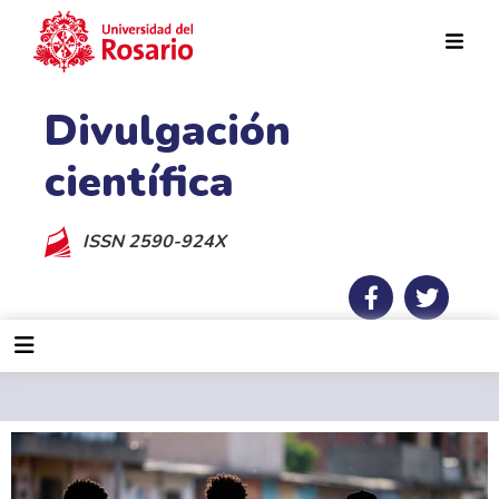
Pasar al contenido principal
Divulgación
científica
ISSN 2590-924X