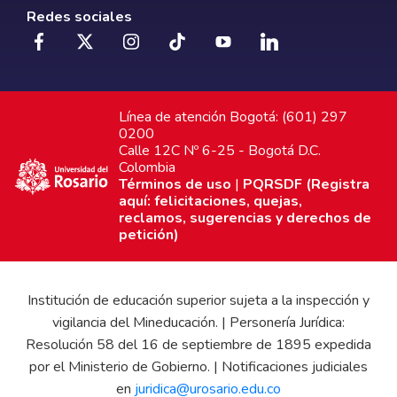
Redes sociales
Línea de atención Bogotá: (601) 297
0200
Calle 12C Nº 6-25 - Bogotá D.C.
Colombia
Términos de uso
|
PQRSDF (Registra
aquí: felicitaciones, quejas,
reclamos, sugerencias y derechos de
petición)
Institución de educación superior sujeta a la inspección y
vigilancia del Mineducación. | Personería Jurídica:
Resolución 58 del 16 de septiembre de 1895 expedida
por el Ministerio de Gobierno. | Notificaciones judiciales
en
juridica@urosario.edu.co