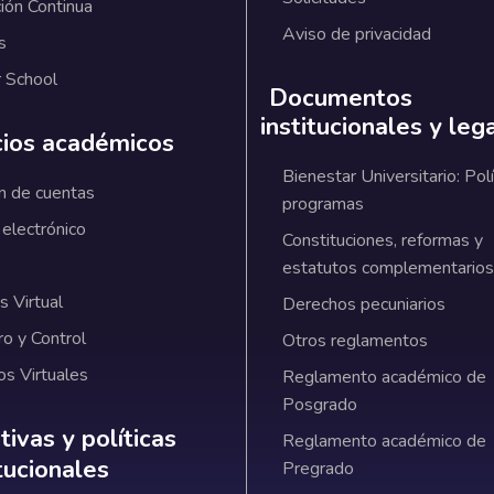
ión Continua
Aviso de privacidad
s
 School
Documentos
institucionales y leg
cios académicos
Bienestar Universitario: Polí
n de cuentas
programas
 electrónico
Constituciones, reformas y
estatutos complementarios
 Virtual
Derechos pecuniarios
ro y Control
Otros reglamentos
os Virtuales
Reglamento académico de
Posgrado
ativas y políticas institucionales
ivas y políticas
Reglamento académico de
itucionales
Pregrado