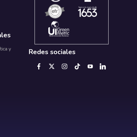
ales
tica y
Redes sociales