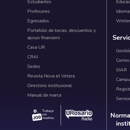
Estudiantes
Educac
Profesores
Idioma
Egresados
Winter
Portafolio de becas, descuentos y
Servi
apoyo financiero
Casa UR
Gestió
CRAI
Correo
Sedes
SIAR
Revista Nova et Vetera
Campus
Directorio institucional
Regist
Manual de marca
Servici
Trabaja
Norm
Normat
con
nosotros.
inst