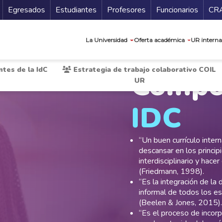
Secundario
Gu
Egresados
Estudiantes
Profesores
Funcionarios
CR
Navegación prin
La Universidad
Oferta académica
UR interna
es de la IdC
Estrategia de trabajo colaborativo COIL
Compo
UR
IDC
“Un buen currículo intern
descansar en los princip
interdisciplinario y hac
(Friedmann, 1998).
“Es la integración de la 
informal de todos los e
(Beelen & Jones, 2015).
“Es el proceso de incorp