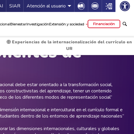
ía de servicios
Icon
Icon
Icon
AI
SIAR
Atención al usuario
cipal
Financiación
cional
Bienestar
Investigación
Extensión y sociedad
Experiencias de la internacionalización del currículo en
nentes de
UR
acional debe estar orientado a la transformación social,
ios constructivistas del aprendizaje, tener un contenido
er eco de los diferentes modos de representación social”
dimensión internacional e intercultural en el currículo formal e
studiantes dentro de los entornos de aprendizaje nacionales”
orar las dimensiones internacionales, culturales y globales