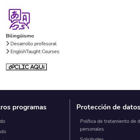
Bilingüismo
Desarrollo profesoral
EnglishTaught Courses
Clic aquí
ros programas
Protección de dato
ado
Política de tratamiento de 
personales
ado
Solicitudes