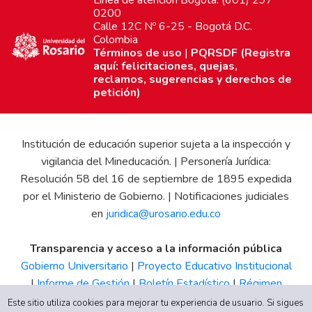
0200
Calle 12C Nº 6-25 - Bogotá D.C.
Colombia
Términos de uso
|
PQRSDF (Registra
aquí: felicitaciones, quejas,
reclamos, sugerencias y derechos de
petición)
Institución de educación superior sujeta a la inspección y
vigilancia del Mineducación. | Personería Jurídica:
Resolución 58 del 16 de septiembre de 1895 expedida
por el Ministerio de Gobierno. | Notificaciones judiciales
en
juridica@urosario.edu.co
Transparencia y acceso a la información pública
Gobierno Universitario
|
Proyecto Educativo Institucional
|
Informe de Gestión
|
Boletín Estadístico
|
Régimen
Tributario
|
Estados Financieros
|
Código de Ética
|
Canal
Este sitio utiliza cookies para mejorar tu experiencia de usuario. Si sigues