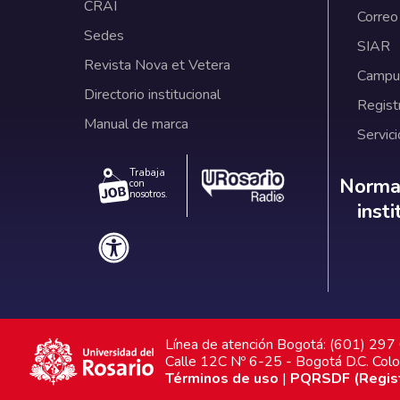
CRAI
Correo
Sedes
SIAR
Revista Nova et Vetera
Campus
Directorio institucional
Regist
Manual de marca
Servici
Trabaja
Norm
Normat
con
nosotros.
inst
Línea de atención Bogotá: (601) 29
Calle 12C Nº 6-25 - Bogotá D.C. Col
Términos de uso
|
PQRSDF (Registr