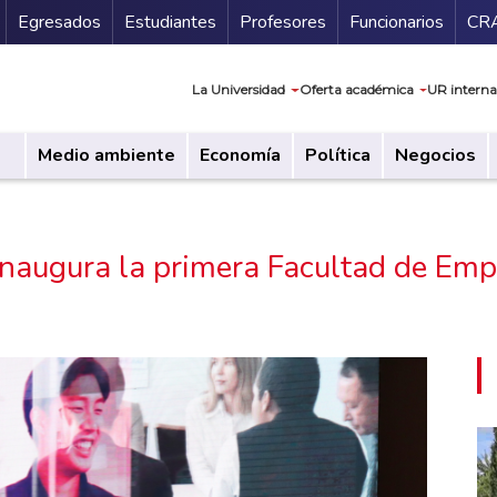
Secundario
Gu
Egresados
Estudiantes
Profesores
Funcionarios
CR
Navegación prin
La Universidad
Oferta académica
UR interna
Medio ambiente
Economía
Política
Negocios
 inaugura la primera Facultad de Em