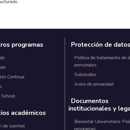
ucturado.
ros programas
Protección de dato
ado
Política de tratamiento de 
personales
ado
Solicitudes
ión Continua
Aviso de privacidad
s
 School
Documentos
institucionales y leg
cios académicos
Bienestar Universitario: Polí
n de cuentas
programas