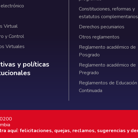
 electrónico
Constituciones, reformas y
estatutos complementarios
 Virtual
Derechos pecuniarios
ro y Control
Otros reglamentos
os Virtuales
Reglamento académico de
Posgrado
ativas y políticas institucionales
ivas y políticas
Reglamento académico de
itucionales
Pregrado
Reglamentos de Educación
Continuada
7 0200
ombia
a aquí: felicitaciones, quejas, reclamos, sugerencias y de