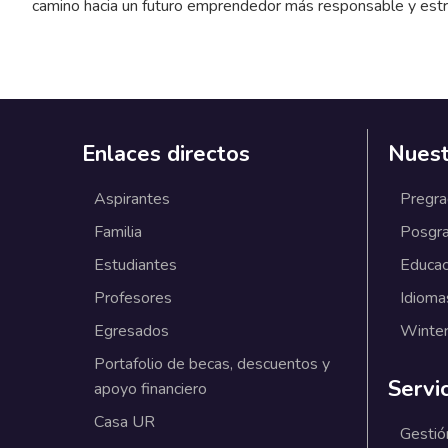
camino hacia un futuro emprendedor más responsable y estr
Enlaces directos
Nuest
Aspirantes
Pregr
Familia
Posgr
Estudiantes
Educac
Profesores
Idioma
Egresados
Winter
Portafolio de becas, descuentos y
Servi
apoyo financiero
Casa UR
Gestió