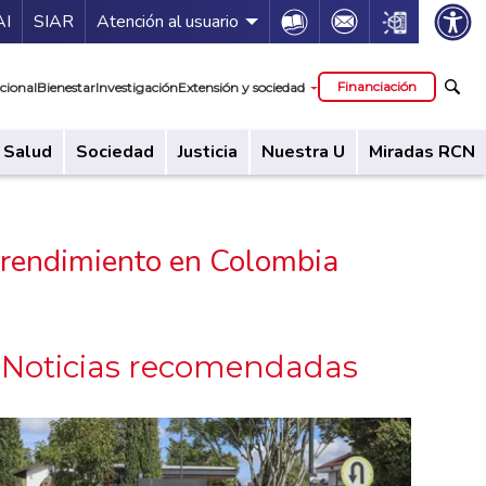
ía de servicios
Icon
Icon
Icon
AI
SIAR
Atención al usuario
cipal
Financiación
cional
Bienestar
Investigación
Extensión y sociedad
Salud
Sociedad
Justicia
Nuestra U
Miradas RCN
prendimiento en Colombia
Noticias recomendadas