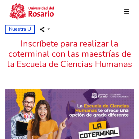
Pasar al contenido principal
Nuestra U
Inscríbete para realizar la
coterminal con las maestrías de
la Escuela de Ciencias Humanas