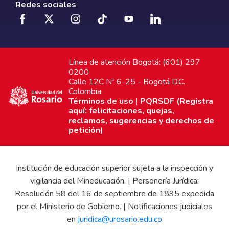
Redes sociales
Línea de atención Bogotá: (601) 297
0200
Calle 12C Nº 6-25 - Bogotá D.C.
Colombia
Términos de uso
|
PQRSDF (Registra
aquí: felicitaciones, quejas,
reclamos, sugerencias y derechos de
petición)
Institución de educación superior sujeta a la inspección y
vigilancia del Mineducación. | Personería Jurídica:
Resolución 58 del 16 de septiembre de 1895 expedida
por el Ministerio de Gobierno. | Notificaciones judiciales
en
juridica@urosario.edu.co