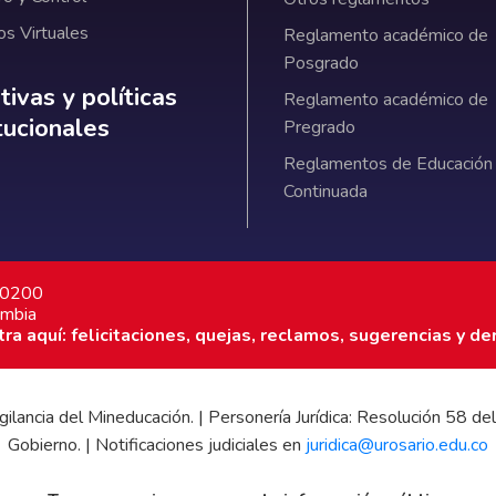
os Virtuales
Reglamento académico de
Posgrado
ativas y políticas institucionales
ivas y políticas
Reglamento académico de
itucionales
Pregrado
Reglamentos de Educación
Continuada
7 0200
ombia
a aquí: felicitaciones, quejas, reclamos, sugerencias y de
 vigilancia del Mineducación. | Personería Jurídica: Resolución 58
Gobierno. | Notificaciones judiciales en
juridica@urosario.edu.co