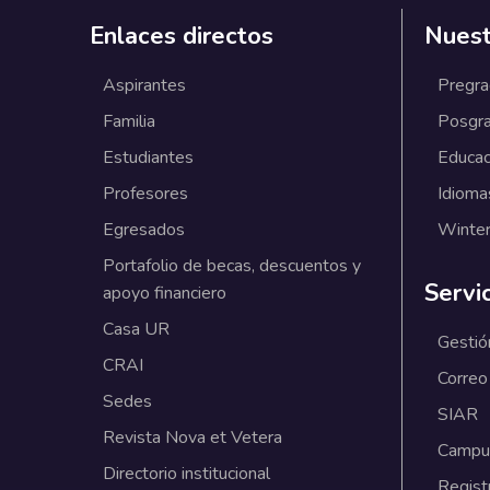
Enlaces directos
Nuest
Aspirantes
Pregr
Familia
Posgr
Estudiantes
Educac
Profesores
Idioma
Egresados
Winter
Portafolio de becas, descuentos y
Servi
apoyo financiero
Casa UR
Gestió
CRAI
Correo
Sedes
SIAR
Revista Nova et Vetera
Campus
Directorio institucional
Regist