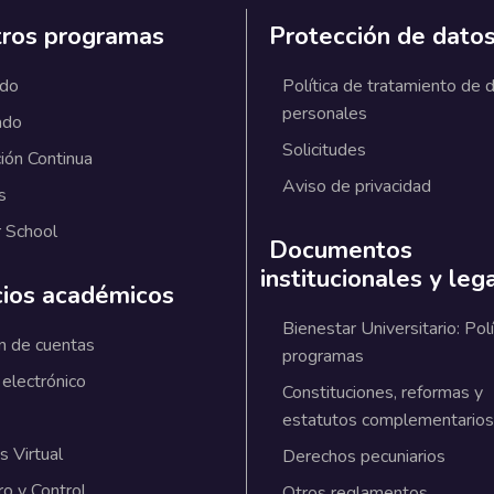
ros programas
Protección de dato
ado
Política de tratamiento de 
personales
ado
Solicitudes
ión Continua
Aviso de privacidad
s
 School
Documentos
institucionales y leg
cios académicos
Bienestar Universitario: Polí
n de cuentas
programas
 electrónico
Constituciones, reformas y
estatutos complementarios
 Virtual
Derechos pecuniarios
ro y Control
Otros reglamentos