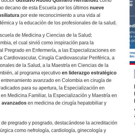
 doctor
Gustavo Adolfo Quintero Hernández
como
omo decano de esta Escuela por los últimos
nueve
siliatura
por este reconocimiento a una vida al
démica y la educación de los profesionales de la salud.
scuela de Medicina y Ciencias de la Salud;
ia, el cual sirvió como inspiración para la
al Pregrado en Enfermería, a las Especializaciones en
a Cardiovascular, Cirugía Cardiovascular Periférica, a
onales de la Salud, a la Maestría en Ciencias de la
ambién, al programa ejecutivo
en liderazgo estratégico
er entrenamiento avanzado en Colombia en cirugía de
radicados para su apertura, la Especialización en
 en Medicina Familiar, la Especialización y Maestría en
s avanzados
en medicina de cirugía hepatobiliar y
 de pregrado y posgrado, destacándose la acreditación
rgica como nefrología, cardiología, ginecología y