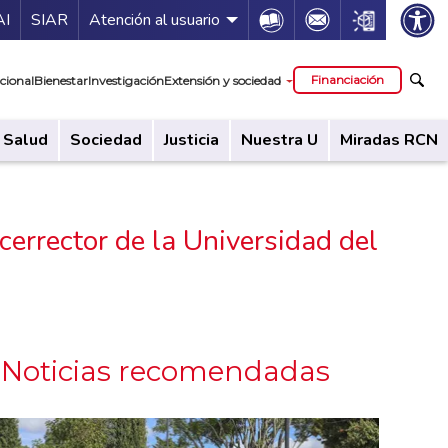
ía de servicios
Icon
Icon
Icon
AI
SIAR
Atención al usuario
cipal
Financiación
cional
Bienestar
Investigación
Extensión y sociedad
Salud
Sociedad
Justicia
Nuestra U
Miradas RCN
errector de la Universidad del
Noticias recomendadas