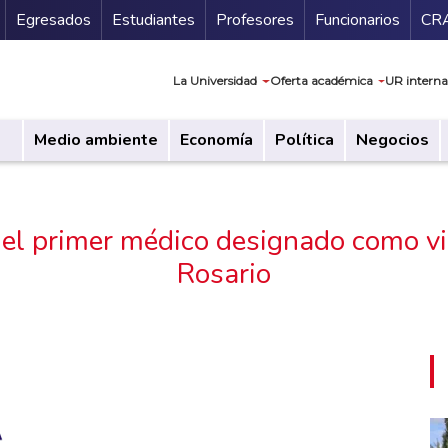
Secundario
Gu
Egresados
Estudiantes
Profesores
Funcionarios
CR
Navegación prin
La Universidad
Oferta académica
UR interna
Medio ambiente
Economía
Política
Negocios
 el primer médico designado como vic
Rosario