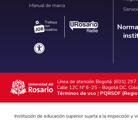
Manual de marca
Servici
Trabaja
Norm
Normat
con
nosotros.
inst
Línea de atención Bogotá: (601) 29
Calle 12C Nº 6-25 - Bogotá D.C. Col
Términos de uso
|
PQRSDF (Registr
Institución de educación superior sujeta a la inspección y