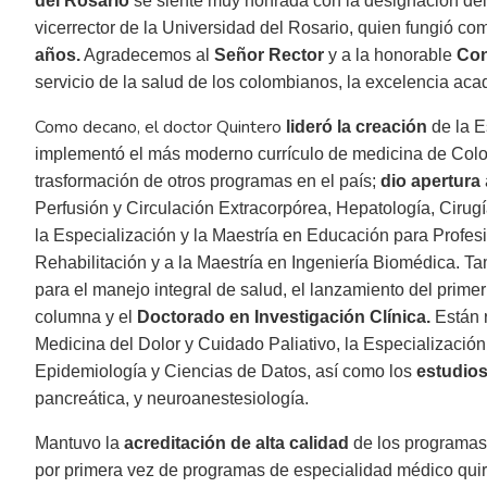
del Rosario
se siente muy honrada con la designación del
vicerrector de la Universidad del Rosario, quien fungió c
años.
Agradecemos al
Señor Rector
y a la honorable
Con
servicio de la salud de los colombianos, la excelencia aca
Como decano, el doctor Quintero
lideró la creación
de la E
implementó el más moderno currículo de medicina de Colomb
trasformación de otros programas en el país;
dio apertura
Perfusión y Circulación Extracorpórea, Hepatología, Cirugí
la Especialización y la Maestría en Educación para Profesi
Rehabilitación y a la Maestría en Ingeniería Biomédica. T
para el manejo integral de salud, el lanzamiento del prim
columna y el
Doctorado en Investigación Clínica.
Están 
Medicina del Dolor y Cuidado Paliativo, la Especialización
Epidemiología y Ciencias de Datos, así como los
estudio
pancreática, y neuroanestesiología.
Mantuvo la
acreditación de alta calidad
de los programas
por primera vez de programas de especialidad médico quirú