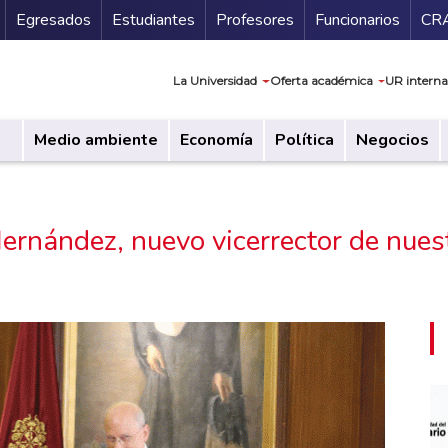
Secundario
Gu
Egresados
Estudiantes
Profesores
Funcionarios
CR
Navegación prin
La Universidad
Oferta académica
UR interna
Medio ambiente
Economía
Política
Negocios
rnández, nuevo vicerrector de nues