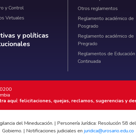
ro y Control
Otros reglamentos
os Virtuales
Reglamento académico de
Posgrado
ativas y políticas institucionales
ivas y políticas
Reglamento académico de
itucionales
Pregrado
Reglamentos de Educación
Continuada
7 0200
ombia
a aquí: felicitaciones, quejas, reclamos, sugerencias y de
 vigilancia del Mineducación. | Personería Jurídica: Resolución 58
Gobierno. | Notificaciones judiciales en
juridica@urosario.edu.co