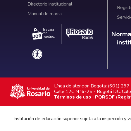
Directorio institucional
Regist
Manual de marca
Servici
Trabaja
Norm
Normat
con
nosotros.
inst
Línea de atención Bogotá: (601) 29
Calle 12C Nº 6-25 - Bogotá D.C. Col
Términos de uso
|
PQRSDF (Registr
Institución de educación superior sujeta a la inspección y