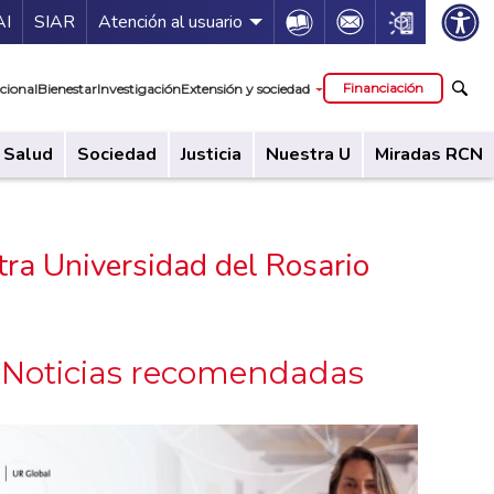
ía de servicios
Icon
Icon
Icon
AI
SIAR
Atención al usuario
cipal
Financiación
cional
Bienestar
Investigación
Extensión y sociedad
Salud
Sociedad
Justicia
Nuestra U
Miradas RCN
tra Universidad del Rosario
Noticias recomendadas