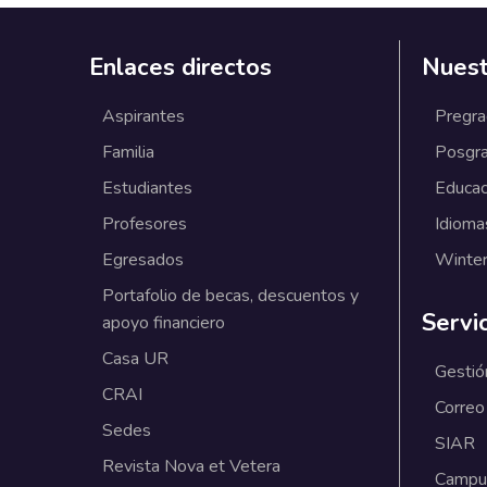
Enlaces directos
Nuest
Aspirantes
Pregr
Familia
Posgr
Estudiantes
Educac
Profesores
Idioma
Egresados
Winter
Portafolio de becas, descuentos y
Servi
apoyo financiero
Casa UR
Gestió
CRAI
Correo
Sedes
SIAR
Revista Nova et Vetera
Campus