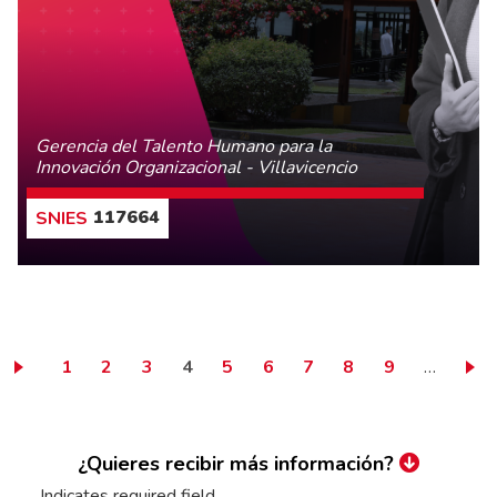
Gerencia del Talento Humano para la
Innovación Organizacional - Villavicencio
117664
CONOCE MÁS
Page
Page
Page
Página actual
Page
Page
Page
Page
Page
1
2
3
4
5
6
7
8
9
…
¿Quieres recibir más información?
Indicates required field