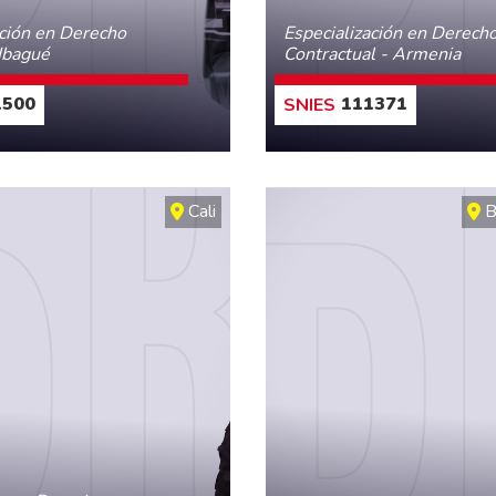
ación en Derecho
Especialización en Derech
 Ibagué
Contractual - Armenia
500
111371
CONOCE MÁS
CONOCE MÁS
Cali
B