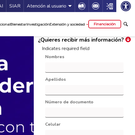
ía de servicios
Icon
Icon
Icon
AI
SIAR
Atención al usuario
cipal
Financiación
cional
Bienestar
Investigación
Extensión y sociedad
¿Quieres recibir más información?
Indicates required field
Nombres
Apellidos
Número de documento
Celular