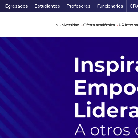
Secundario
Gu
Egresados
Estudiantes
Profesores
Funcionarios
CR
Navegación prin
La Universidad
Oferta académica
UR interna