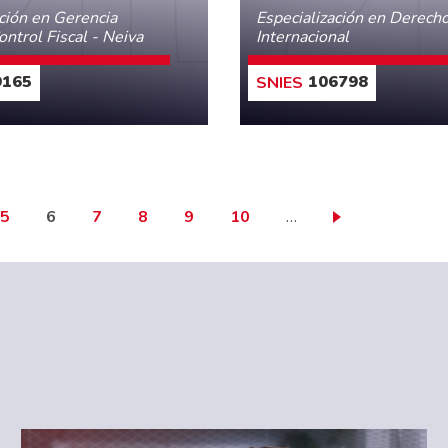
ación en Gerencia
Especialización en Derech
ontrol Fiscal - Neiva
Internacional
165
106798
CONOCE MÁS
CONOCE MÁS
Page
Página actual
Page
Page
Page
Page
5
6
7
8
9
10
…