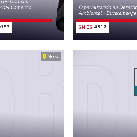
ta en Derecho
 del Comercio
Especialización en Derech
Ambiental - Bucaramanga
153
4317
CONOCE MÁS
CONOCE MÁS
Neiva