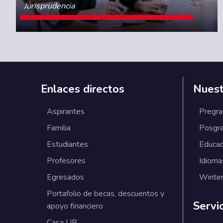
Jurisprudencia
CONOCE MÁS
Enlaces directos
Nuest
Aspirantes
Pregr
Familia
Posgr
Estudiantes
Educac
Profesores
Idioma
Egresados
Winter
Portafolio de becas, descuentos y
Servi
apoyo financiero
Casa UR