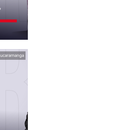
o
ucaramanga