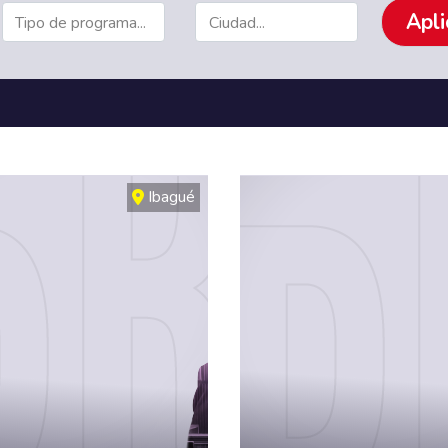
Ibagué