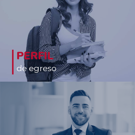
PERFIL
de egreso
El especialista en Gerencia del Talento Humano para la Innovación
Organizacional de la Universidad del Rosario podrá desempeñarse
en empresas y organizaciones privadas o públicas con
operacionales nacionales e internacionales, en funciones
relacionadas con la comprensión, análisis e interpretación de la
dinámica organizacional, la gerencia, gestión y administración del
talento humano, en el desarrollo de acciones innovadoras que
impacten el desempeño empresarial, así como la asesoría y