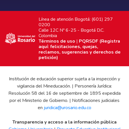
Línea de atención Bogotá: (601) 297
0200
Calle 12C Nº 6-25 - Bogotá D.C.
Colombia
Términos de uso
|
PQRSDF (Registra
aquí: felicitaciones, quejas,
reclamos, sugerencias y derechos de
petición)
Institución de educación superior sujeta a la inspección y
vigilancia del Mineducación. | Personería Jurídica:
Resolución 58 del 16 de septiembre de 1895 expedida
por el Ministerio de Gobierno. | Notificaciones judiciales
en
juridica@urosario.edu.co
Transparencia y acceso a la información pública