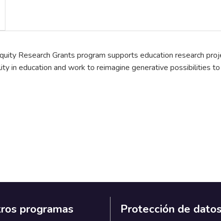
quity Research Grants program supports education research projec
ality in education and work to reimagine generative possibilities t
ros programas
Protección de dato