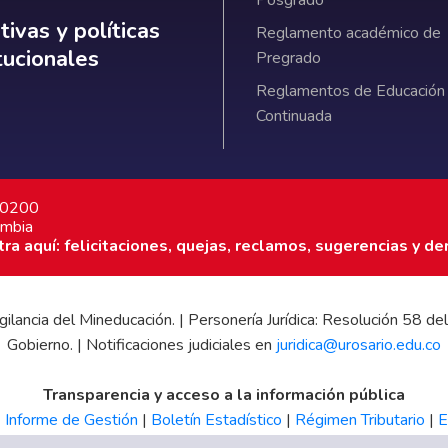
ativas y políticas institucionales
ivas y políticas
Reglamento académico de
itucionales
Pregrado
Reglamentos de Educación
Continuada
7 0200
ombia
a aquí: felicitaciones, quejas, reclamos, sugerencias y de
 vigilancia del Mineducación. | Personería Jurídica: Resolución 58
Gobierno. | Notificaciones judiciales en
juridica@urosario.edu.co
Transparencia y acceso a la información pública
|
Informe de Gestión
|
Boletín Estadístico
|
Régimen Tributario
|
E
UR