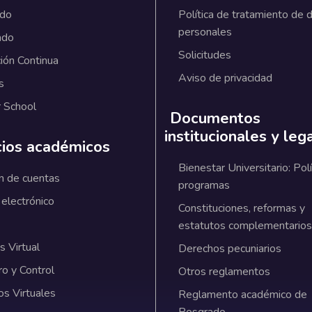
ado
Política de tratamiento de 
personales
ado
Solicitudes
ión Continua
Aviso de privacidad
s
 School
Documentos
institucionales y leg
cios académicos
Bienestar Universitario: Polí
n de cuentas
programas
 electrónico
Constituciones, reformas y
estatutos complementarios
 Virtual
Derechos pecuniarios
ro y Control
Otros reglamentos
os Virtuales
Reglamento académico de
Posgrado