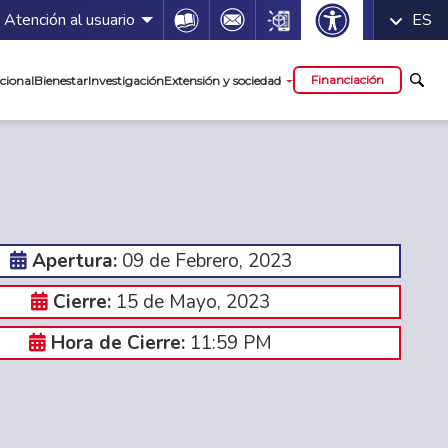
 servicios
Icon
Icon
Icon
Atención al usuario
ES
cipal
Financiación
cional
Bienestar
Investigación
Extensión y sociedad
09 de Febrero, 2023
Apertura:
15 de Mayo, 2023
Cierre:
11:59 PM
Hora de Cierre: