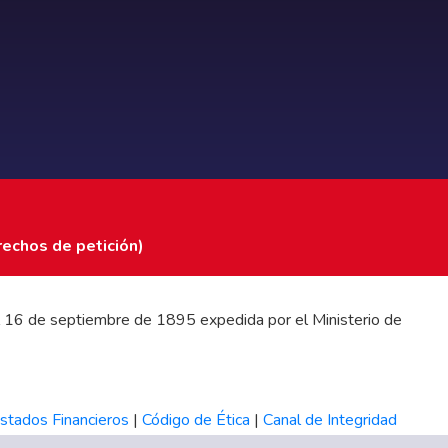
rechos de petición)
 del 16 de septiembre de 1895 expedida por el Ministerio de
stados Financieros
|
Código de Ética
|
Canal de Integridad