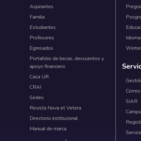
Aspirantes
Pregr
Familia
Posgr
Estudiantes
Educac
Profesores
Idioma
Egresados
Winter
Portafolio de becas, descuentos y
Servi
apoyo financiero
Casa UR
Gestió
CRAI
Correo
Sedes
SIAR
Revista Nova et Vetera
Campus
Directorio institucional
Regist
Manual de marca
Servici