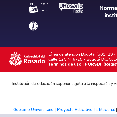
Trabaja
Norm
Normat
con
nosotros.
inst
Línea de atención Bogotá: (601) 29
Calle 12C Nº 6-25 - Bogotá D.C. Col
Términos de uso
|
PQRSDF (Registr
Institución de educación superior sujeta a la inspección y
Gobierno Universitario
|
Proyecto Educativo Institucional