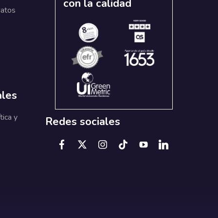
con la calidad
datos
ales
tica y
Redes sociales