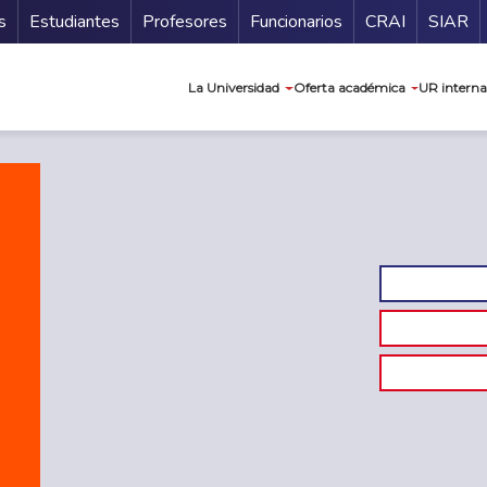
ndario
Guía de
s
Estudiantes
Profesores
Funcionarios
CRAI
SIAR
Navegación prin
La Universidad
Oferta académica
UR interna