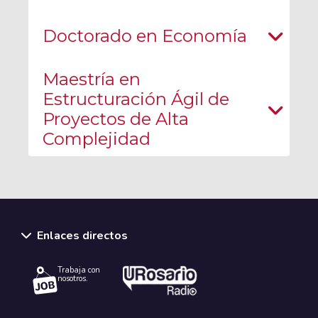
Doctorado en Economía
Maestría en
Estructuración Ágil de
Proyectos de Alta
Complejidad
Enlaces directos
Trabaja con
nosotros.