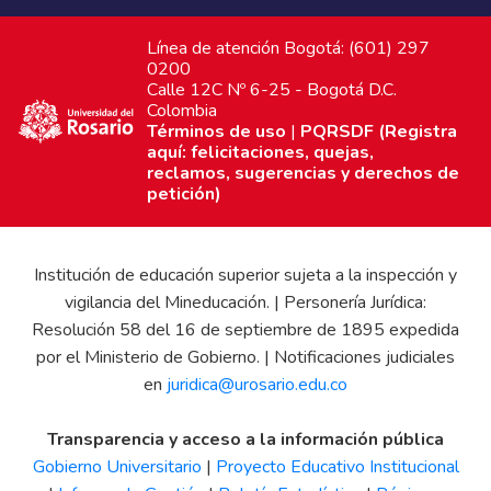
Línea de atención Bogotá: (601) 297
0200
Calle 12C Nº 6-25 - Bogotá D.C.
Colombia
Términos de uso
|
PQRSDF (Registra
aquí: felicitaciones, quejas,
reclamos, sugerencias y derechos de
petición)
Institución de educación superior sujeta a la inspección y
vigilancia del Mineducación. | Personería Jurídica:
Resolución 58 del 16 de septiembre de 1895 expedida
por el Ministerio de Gobierno. | Notificaciones judiciales
en
juridica@urosario.edu.co
Transparencia y acceso a la información pública
Gobierno Universitario
|
Proyecto Educativo Institucional