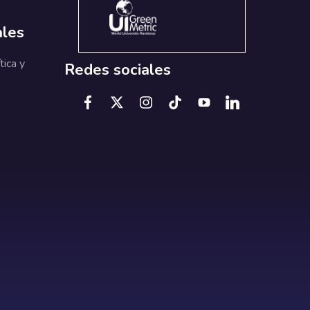
ales
tica y
Redes sociales