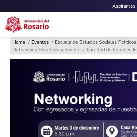
Menu 
Aspirantes
Ruta de navegación
Pasar al contenido principal
Home
Eventos
Escuela de Estudios Sociales Politicos
Networking Para Egresados de La Facultad de Estudios Int