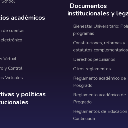
 School
Documentos
institucionales y leg
cios académicos
Bienestar Universitario: Polí
n de cuentas
programas
 electrónico
Constituciones, reformas y
estatutos complementarios
 Virtual
Derechos pecuniarios
ro y Control
Otros reglamentos
os Virtuales
Reglamento académico de
Posgrado
ativas y políticas institucionales
ivas y políticas
Reglamento académico de
itucionales
Pregrado
Reglamentos de Educación
Continuada