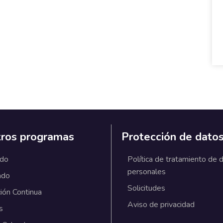
ros programas
Protección de dato
ado
Política de tratamiento de 
personales
ado
Solicitudes
ión Continua
Aviso de privacidad
s