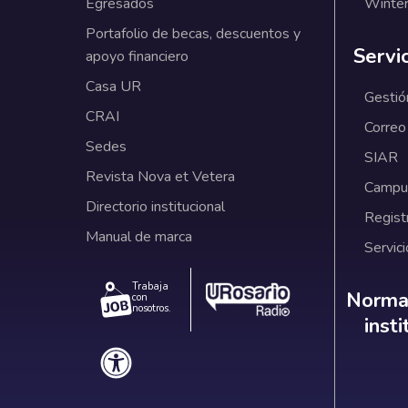
Egresados
Winter
Portafolio de becas, descuentos y
Servi
apoyo financiero
Casa UR
Gestió
CRAI
Correo
Sedes
SIAR
Revista Nova et Vetera
Campus
Directorio institucional
Regist
Manual de marca
Servici
Trabaja
Norm
Normat
con
nosotros.
inst