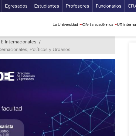
Secundario
Gu
Egresados
Estudiantes
Profesores
Funcionarios
CR
Navegación prin
La Universidad
Oferta académica
UR interna
 E Internacionales
ernacionales, Políticos y Urbanos