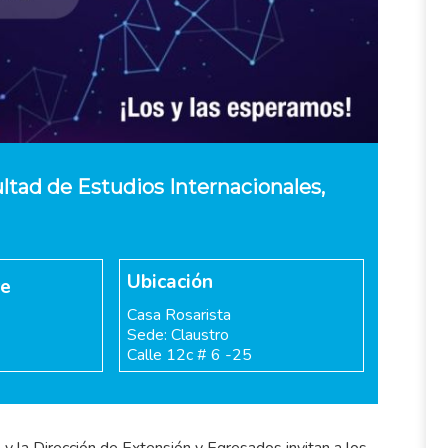
ltad de Estudios Internacionales,
Ubicación
re
Casa Rosarista
Sede: Claustro
Calle 12c # 6 -25
 y la Dirección de Extensión y Egresados invitan a los