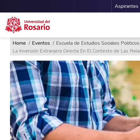
Menu 
Aspirantes
Ruta de navegación
Pasar al contenido principal
Home
Eventos
Escuela de Estudios Sociales Politicos
La Inversión Extranjera Directa En El Contexto de Las Rela