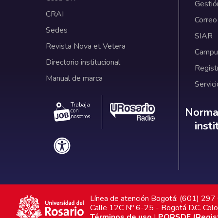
Gestió
CRAI
Correo
Sedes
SIAR
Revista Nova et Vetera
Campus
Directorio institucional
Regist
Manual de marca
Servici
Trabaja
Norm
Normat
con
nosotros.
inst
Línea de atención Bogotá: (601) 29
Calle 12C Nº 6-25 - Bogotá D.C. Col
Términos de uso
|
PQRSDF (Registr