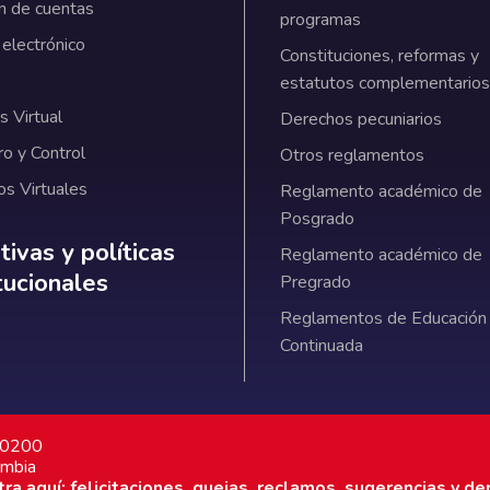
n de cuentas
programas
 electrónico
Constituciones, reformas y
estatutos complementarios
 Virtual
Derechos pecuniarios
ro y Control
Otros reglamentos
os Virtuales
Reglamento académico de
Posgrado
ativas y políticas institucionales
ivas y políticas
Reglamento académico de
itucionales
Pregrado
Reglamentos de Educación
Continuada
7 0200
ombia
a aquí: felicitaciones, quejas, reclamos, sugerencias y de