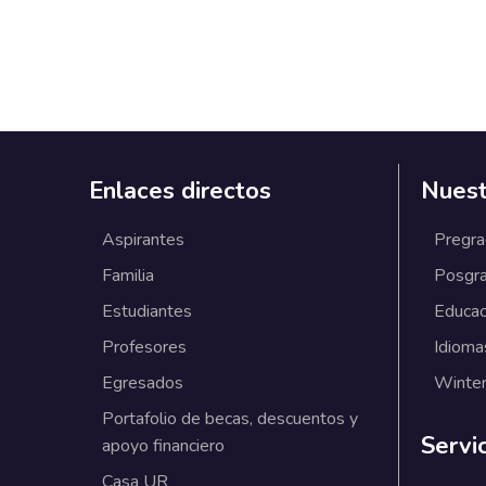
Enlaces directos
Nuest
Aspirantes
Pregr
Familia
Posgr
Estudiantes
Educac
Profesores
Idioma
Egresados
Winter
Portafolio de becas, descuentos y
Servi
apoyo financiero
Casa UR