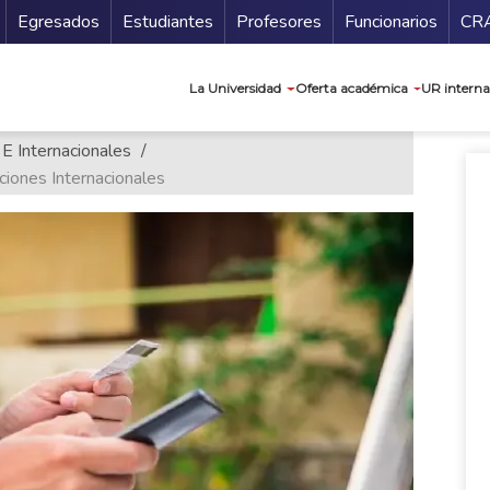
Secundario
Gu
Egresados
Estudiantes
Profesores
Funcionarios
CR
Navegación prin
La Universidad
Oferta académica
UR interna
 E Internacionales
ciones Internacionales