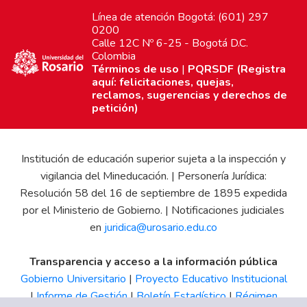
Línea de atención Bogotá: (601) 297
0200
Calle 12C Nº 6-25 - Bogotá D.C.
Colombia
Términos de uso
|
PQRSDF (Registra
aquí: felicitaciones, quejas,
reclamos, sugerencias y derechos de
petición)
Institución de educación superior sujeta a la inspección y
vigilancia del Mineducación. | Personería Jurídica:
Resolución 58 del 16 de septiembre de 1895 expedida
por el Ministerio de Gobierno. | Notificaciones judiciales
en
juridica@urosario.edu.co
Transparencia y acceso a la información pública
Gobierno Universitario
|
Proyecto Educativo Institucional
|
Informe de Gestión
|
Boletín Estadístico
|
Régimen