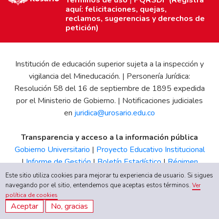
aquí: felicitaciones, quejas,
reclamos, sugerencias y derechos de
petición)
Institución de educación superior sujeta a la inspección y
vigilancia del Mineducación. | Personería Jurídica:
Resolución 58 del 16 de septiembre de 1895 expedida
por el Ministerio de Gobierno. | Notificaciones judiciales
en
juridica@urosario.edu.co
Transparencia y acceso a la información pública
Gobierno Universitario
|
Proyecto Educativo Institucional
|
Informe de Gestión
|
Boletín Estadístico
|
Régimen
Tributario
|
Estados Financieros
|
Código de Ética
|
Canal
Este sitio utiliza cookies para mejorar tu experiencia de usuario. Si sigues
de Integridad UR
navegando por el sitio, entendemos que aceptas estos términos.
Ver
política de cookies
Aceptar
No, gracias