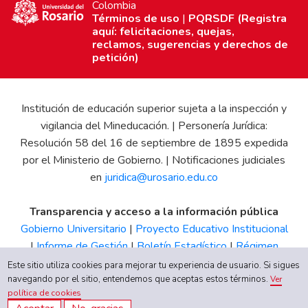
Colombia
Términos de uso
|
PQRSDF (Registra
aquí: felicitaciones, quejas,
reclamos, sugerencias y derechos de
petición)
Institución de educación superior sujeta a la inspección y
vigilancia del Mineducación. | Personería Jurídica:
Resolución 58 del 16 de septiembre de 1895 expedida
por el Ministerio de Gobierno. | Notificaciones judiciales
en
juridica@urosario.edu.co
Transparencia y acceso a la información pública
Gobierno Universitario
|
Proyecto Educativo Institucional
|
Informe de Gestión
|
Boletín Estadístico
|
Régimen
Tributario
|
Estados Financieros
|
Código de Ética
|
Canal
Este sitio utiliza cookies para mejorar tu experiencia de usuario. Si sigues
de Integridad UR
navegando por el sitio, entendemos que aceptas estos términos.
Ver
política de cookies