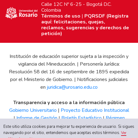
Calle 12C Nº 6-25 - Bogotá D.C.
Colombia
Términos de uso
|
PQRSDF (Registra
aquí: felicitaciones, quejas,
reclamos, sugerencias y derechos de
petición)
Institución de educación superior sujeta a la inspección y
vigilancia del Mineducación. | Personería Jurídica:
Resolución 58 del 16 de septiembre de 1895 expedida
por el Ministerio de Gobierno. | Notificaciones judiciales
en
juridica@urosario.edu.co
Transparencia y acceso a la información pública
Gobierno Universitario
|
Proyecto Educativo Institucional
|
Informe de Gestión
|
Boletín Estadístico
|
Régimen
Tributario
|
Estados Financieros
|
Código de Ética
|
Canal
Este sitio utiliza cookies para mejorar tu experiencia de usuario. Si sigues
de Integridad UR
navegando por el sitio, entendemos que aceptas estos términos.
Ver