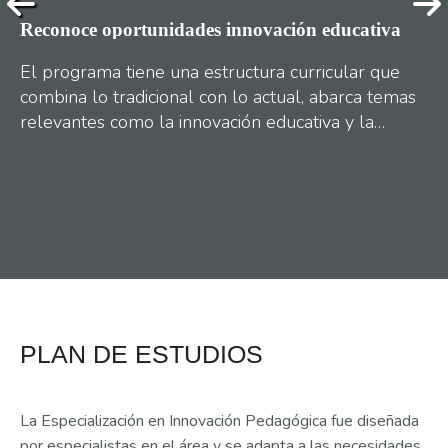
Reconoce oportunidades innovación educativa
Di
a
El programa tiene una estructura curricular que
To
 te
combina lo tradicional con lo actual, abarca temas
ut
relevantes como la innovación educativa y la
el
educación 4.0. En los módulos encontrarás
co
espacios de inmersión llamados "Teaching
un
Ver más
Innovation Laboratory", donde explorarás
eq
estrategias, recursos y tecnologías para diseñar tu
in
…
propia propuesta pedagógica, adaptada a tus
un
intereses y experiencia.
mó
PLAN DE ESTUDIOS
La Especialización en Innovación Pedagógica fue diseñada
por especialistas en el área y se adapta a las necesidades