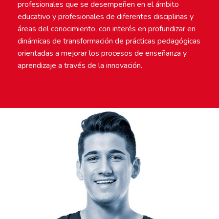
profesionales que se desempeñen en el ámbito
educativo y profesionales de diferentes disciplinas y
áreas del conocimiento, con interés en profundizar en
dinámicas de transformación de prácticas pedagógicas
orientadas a mejorar los procesos de enseñanza y
aprendizaje a través de la innovación.