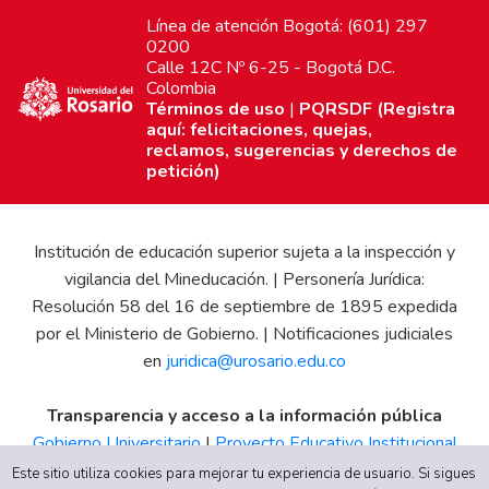
Línea de atención Bogotá: (601) 297
0200
Calle 12C Nº 6-25 - Bogotá D.C.
Colombia
Términos de uso
|
PQRSDF (Registra
aquí: felicitaciones, quejas,
reclamos, sugerencias y derechos de
petición)
Institución de educación superior sujeta a la inspección y
vigilancia del Mineducación. | Personería Jurídica:
Resolución 58 del 16 de septiembre de 1895 expedida
por el Ministerio de Gobierno. | Notificaciones judiciales
en
juridica@urosario.edu.co
Transparencia y acceso a la información pública
Gobierno Universitario
|
Proyecto Educativo Institucional
|
Informe de Gestión
|
Boletín Estadístico
|
Régimen
Este sitio utiliza cookies para mejorar tu experiencia de usuario. Si sigues