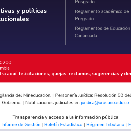
Posgrado
ativas y políticas institucionales
ivas y políticas
Reglamento académico de
itucionales
Pregrado
Reglamentos de Educación
Continuada
7 0200
ombia
a aquí: felicitaciones, quejas, reclamos, sugerencias y de
 vigilancia del Mineducación. | Personería Jurídica: Resolución 58
Gobierno. | Notificaciones judiciales en
juridica@urosario.edu.co
Transparencia y acceso a la información pública
|
Informe de Gestión
|
Boletín Estadístico
|
Régimen Tributario
|
E