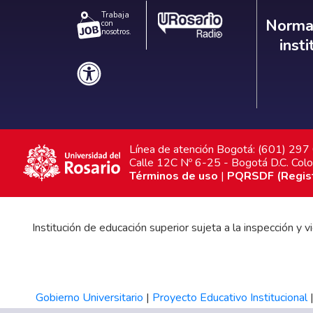
Trabaja
Norm
Normat
con
nosotros.
inst
Línea de atención Bogotá: (601) 29
Calle 12C Nº 6-25 - Bogotá D.C. Col
Términos de uso
|
PQRSDF (Registr
Institución de educación superior sujeta a la inspección y
Gobierno Universitario
|
Proyecto Educativo Institucional