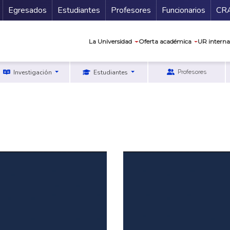
Secundario
Gu
Egresados
Estudiantes
Profesores
Funcionarios
CR
Navegación prin
La Universidad
Oferta académica
UR interna
Profesores
Investigación
Estudiantes