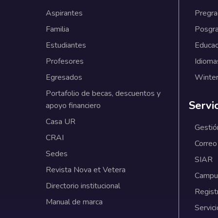
Aspirantes
Pregr
Familia
Posgr
Estudiantes
Educac
Profesores
Idioma
Egresados
Winter
Portafolio de becas, descuentos y
Servi
apoyo financiero
Casa UR
Gestió
CRAI
Correo
Sedes
SIAR
Revista Nova et Vetera
Campus
Directorio institucional
Regist
Manual de marca
Servici