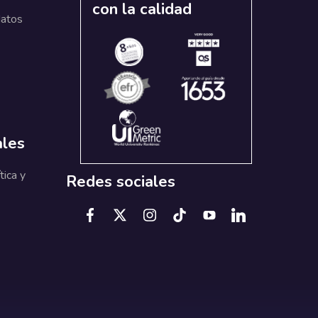
con la calidad
datos
ales
tica y
Redes sociales