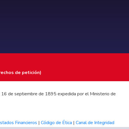
rechos de petición)
 del 16 de septiembre de 1895 expedida por el Ministerio de
stados Financieros
|
Código de Ética
|
Canal de Integridad