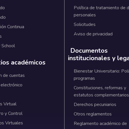
ado
Política de tratamiento de 
personales
ado
Solicitudes
ión Continua
Aviso de privacidad
s
 School
Documentos
institucionales y leg
cios académicos
Bienestar Universitario: Polí
n de cuentas
programas
 electrónico
Constituciones, reformas y
estatutos complementarios
 Virtual
Derechos pecuniarios
ro y Control
Otros reglamentos
os Virtuales
Reglamento académico de