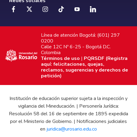
Redes sociales
Línea de atención Bogotá: (601) 297
0200
Calle 12C Nº 6-25 - Bogotá D.C.
Colombia
Términos de uso
|
PQRSDF (Registra
aquí: felicitaciones, quejas,
reclamos, sugerencias y derechos de
petición)
Institución de educación superior sujeta a la inspección y
vigilancia del Mineducación. | Personería Jurídica:
Resolución 58 del 16 de septiembre de 1895 expedida
por el Ministerio de Gobierno. | Notificaciones judiciales
en
juridica@urosario.edu.co