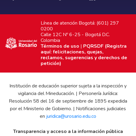
Línea de atención Bogotá: (601) 297
0200
Calle 12C Nº 6-25 - Bogotá D.C.
Colombia
Términos de uso
|
PQRSDF (Registra
aquí: felicitaciones, quejas,
reclamos, sugerencias y derechos de
petición)
Institución de educación superior sujeta a la inspección y
vigilancia del Mineducación. | Personería Jurídica:
Resolución 58 del 16 de septiembre de 1895 expedida
por el Ministerio de Gobierno. | Notificaciones judiciales
en
juridica@urosario.edu.co
Transparencia y acceso a la información pública