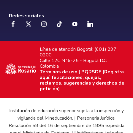
Redes sociales
Línea de atención Bogotá: (601) 297
0200
Calle 12C Nº 6-25 - Bogotá D.C.
Colombia
Términos de uso
|
PQRSDF (Registra
aquí: felicitaciones, quejas,
reclamos, sugerencias y derechos de
petición)
Institución de educación superior sujeta a la inspección y
vigilancia del Mineducación. | Personería Jurídica:
Resolución 58 del 16 de septiembre de 1895 expedida
por el Ministerio de Gobierno. | Notificaciones judiciales