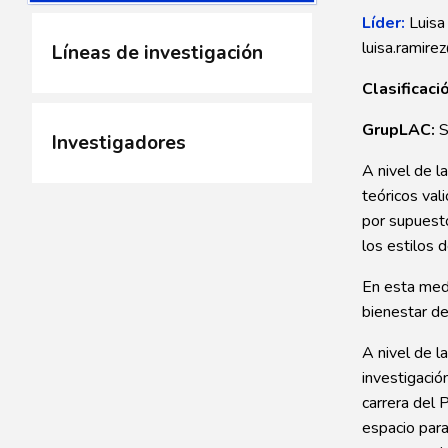
Líder:
Luisa
luisa.ramire
Líneas de investigación
Clasificac
GrupLAC:
S
Investigadores
A nivel de l
teóricos val
por supuesto
los estilos d
En esta medi
bienestar de
A nivel de l
investigació
carrera del 
espacio para