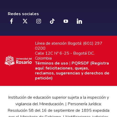
Redes sociales
Línea de atención Bogotá: (601) 297
0200
Calle 12C Nº 6-25 - Bogotá D.C.
Colombia
Términos de uso
|
PQRSDF (Registra
aquí: felicitaciones, quejas,
reclamos, sugerencias y derechos de
petición)
Institución de educación superior sujeta a la inspección y
vigilancia del Mineducación. | Personería Jurídica:
Resolución 58 del 16 de septiembre de 1895 expedida
por el Ministerio de Gobierno. | Notificaciones judiciales