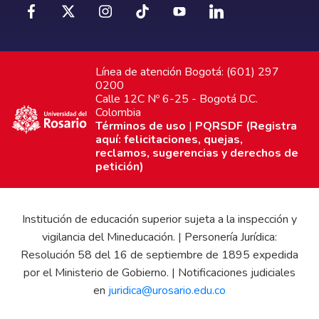
Línea de atención Bogotá: (601) 297
0200
Calle 12C Nº 6-25 - Bogotá D.C.
Colombia
Términos de uso
|
PQRSDF (Registra
aquí: felicitaciones, quejas,
reclamos, sugerencias y derechos de
petición)
Institución de educación superior sujeta a la inspección y
vigilancia del Mineducación. | Personería Jurídica:
Resolución 58 del 16 de septiembre de 1895 expedida
por el Ministerio de Gobierno. | Notificaciones judiciales
en
juridica@urosario.edu.co