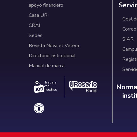
Servi
apoyo financiero
Casa UR
Gestió
CRAI
Correo
Sedes
SIAR
Revista Nova et Vetera
Campus
Directorio institucional
Regist
Manual de marca
Servici
Trabaja
Norm
Normat
con
nosotros.
inst