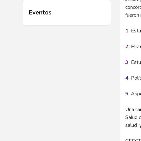
concord
Eventos
fueron 
1.
Estud
2.
Histo
3.
Estud
4.
Polít
5.
Aspec
Una car
Salud 
salud y