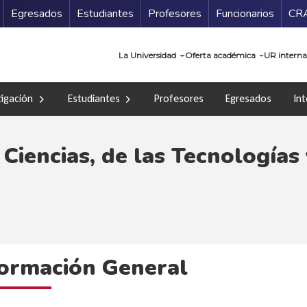
Secundario
Gu
Egresados
Estudiantes
Profesores
Funcionarios
CR
Navegación prin
La Universidad
Oferta académica
UR interna
tigación
Estudiantes
Profesores
Egresados
Int
 Ciencias, de las Tecnologías
formación General