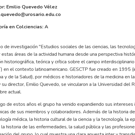
or: Emilio Quevedo Vélez
o.quevedo@urosario.edu.co
ría en Colciencias: A
o de investigación "Estudios sociales de las ciencias, las tecno
r estas áreas de la actividad humana desde una perspectiva históric
ón historiográfica, teórica y crítica sobre el campo interdisciplinar
) en el contexto latinoamericano. GESCTP fue creado en 1995 (in
a y de la Salud), por médicos e historiadores de la medicina en 
 su director, Emilio Quevedo, se vincularon a la Universidad del
re actual.
rgo de estos años el grupo ha venido expandiendo sus intereses in
cas de sus miembros y colaboradores. Además de la historia de 
logía médica, la historia cultural de la ciencia y la tecnología, la
 la historia de las enfermedades, la salud pública y las profesiones
gación del grupo, lo cual muestra una clara apuesta inter y transd