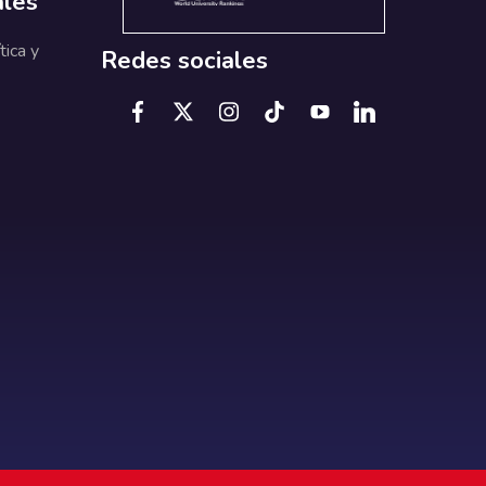
ales
tica y
Redes sociales