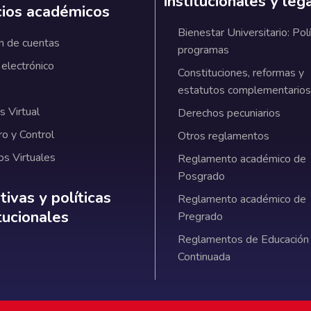
institucionales y leg
cios académicos
Bienestar Universitario: Polí
n de cuentas
programas
 electrónico
Constituciones, reformas y
estatutos complementarios
 Virtual
Derechos pecuniarios
ro y Control
Otros reglamentos
os Virtuales
Reglamento académico de
Posgrado
ativas y políticas institucionales
ivas y políticas
Reglamento académico de
itucionales
Pregrado
Reglamentos de Educación
Continuada