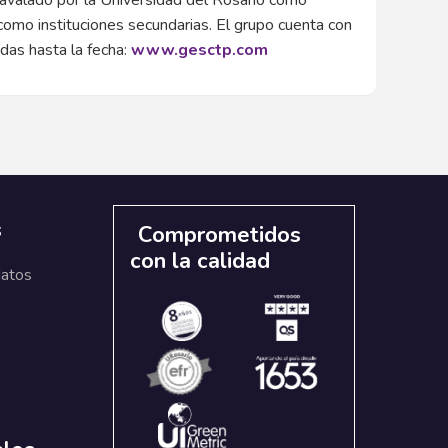
 avalado por la Universidad del Rosario como
s como instituciones secundarias. El grupo cuenta con
das hasta la fecha:
www.gesctp.com
s
Comprometidos
con la calidad
datos