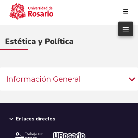
Pasar al contenido principal
Estética y Política
Información General
Enlaces directos
Trabaja con
nosotros.