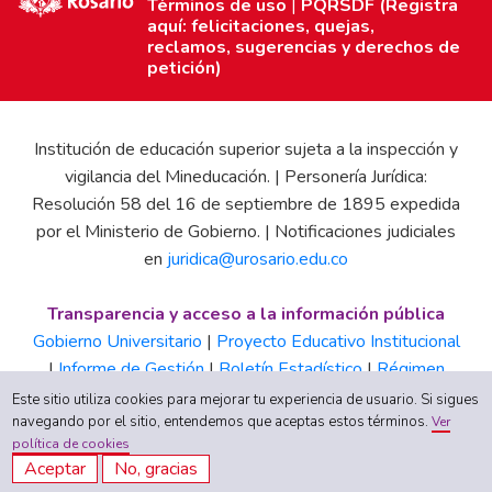
Términos de uso
|
PQRSDF (Registra
aquí: felicitaciones, quejas,
reclamos, sugerencias y derechos de
petición)
Institución de educación superior sujeta a la inspección y
vigilancia del Mineducación. | Personería Jurídica:
Resolución 58 del 16 de septiembre de 1895 expedida
por el Ministerio de Gobierno. | Notificaciones judiciales
en
juridica@urosario.edu.co
Transparencia y acceso a la información pública
Gobierno Universitario
|
Proyecto Educativo Institucional
|
Informe de Gestión
|
Boletín Estadístico
|
Régimen
Tributario
|
Estados Financieros
|
Código de Ética
|
Canal
Este sitio utiliza cookies para mejorar tu experiencia de usuario. Si sigues
de Integridad UR
navegando por el sitio, entendemos que aceptas estos términos.
Ver
política de cookies
Aceptar
No, gracias